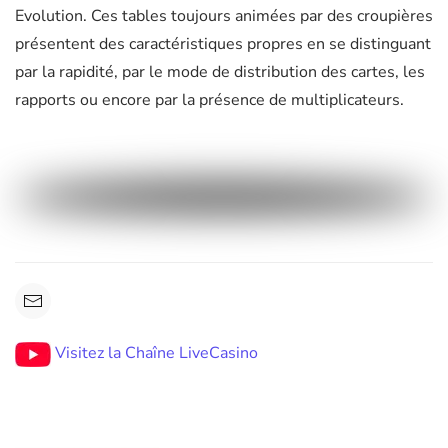
Evolution. Ces tables toujours animées par des croupières
présentent des caractéristiques propres en se distinguant
par la rapidité, par le mode de distribution des cartes, les
rapports ou encore par la présence de multiplicateurs.
Visitez la Chaîne LiveCasino