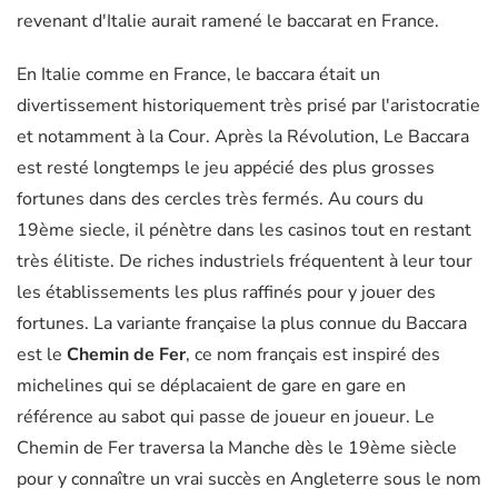
revenant d'Italie aurait ramené le baccarat en France.
En Italie comme en France, le baccara était un
divertissement historiquement très prisé par l'aristocratie
et notamment à la Cour. Après la Révolution, Le Baccara
est resté longtemps le jeu appécié des plus grosses
fortunes dans des cercles très fermés. Au cours du
19ème siecle, il pénètre dans les casinos tout en restant
très élitiste. De riches industriels fréquentent à leur tour
les établissements les plus raffinés pour y jouer des
fortunes. La variante française la plus connue du Baccara
est le
Chemin de Fer
, ce nom français est inspiré des
michelines qui se déplacaient de gare en gare en
référence au sabot qui passe de joueur en joueur. Le
Chemin de Fer traversa la Manche dès le 19ème siècle
pour y connaître un vrai succès en Angleterre sous le nom