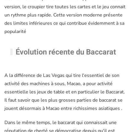
version, le croupier tire toutes les cartes et le jeu connait
un rythme plus rapide. Cette version moderne présente
des limites inférieures ce qui contribue évidemment à sa
popularité
Évolution récente du Baccarat
A la différence de Las Vegas qui tire l'essentiel de son
activité des machines à sous, Macao, a pour activité
essentielle les jeux de table et en particulier le Baccarat.
Il faut savoir que les plus grosses parties de baccarat se
jouent désormais à Macao entre richissimes asiatiques .
Dans le même temps, le baccarat qui connaissait une
réputation de cherté se démocratise depuis qu'il est