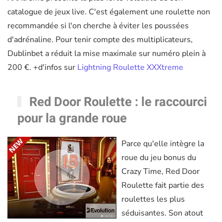
catalogue de jeux live. C'est également une roulette non
recommandée si l'on cherche à éviter les poussées
d'adrénaline. Pour tenir compte des multiplicateurs,
Dublinbet a réduit la mise maximale sur numéro plein à
200 €. +d'infos sur
Lightning Roulette XXXtreme
Red Door Roulette : le raccourci
pour la grande roue
Parce qu'elle intègre la
roue du jeu bonus du
Crazy Time, Red Door
Roulette fait partie des
roulettes les plus
séduisantes. Son atout