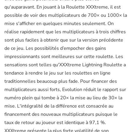
qu'auparavant. En jouant à la Roulette XXXtreme, il est
possible de voir des multiplicateurs de 700× ou 1000× la
mise s'afficher en quelques minutes seulement. On
réalise rapidement que les multiplicateurs à trois chiffres
sont plus faciles à obtenir que sur la version précédente
de ce jeu. Les possibilités d’empocher des gains
impressionnants sont meilleures sur cette roulette. Les
sensations sont telles qu'XXXtreme Lightning Roulette a
tendance à rendre le jeu sur les roulettes en ligne
traditionnelles beaucoup plus fade. Pour financer des
multiplicateurs aussi forts, Evolution réduit le rapport sur
numéro plein qui tombe à 20× la mise au lieu de 30× la
mise. L'intégralité de la différence est consacrée au
financement des nouveaux multiplicateurs puisque le
taux de retour au joueur est identique à 97,1 %.
XXXtreme présente la plus forte volatilité de son