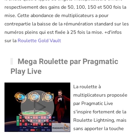
respectivement des gains de 50, 100, 150 et 500 fois la
mise. Cette abondance de multiplicateurs a pour
contrepartie la baisse de la rémunération standard sur les
numéros pleins qui est fixée à 25 fois la mise. +d'infos
sur la
Roulette Gold Vault
Mega Roulette par Pragmatic
Play Live
La roulette à
multiplicateurs proposée
par Pragmatic Live
s'inspire fortement de la
Roulette Lightning, mais
sans apporter la touche