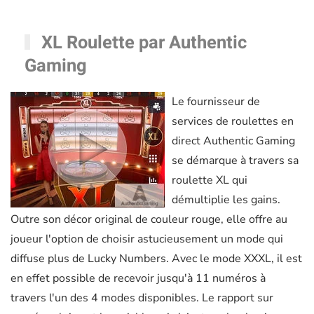
XL Roulette par Authentic
Gaming
Le fournisseur de
services de roulettes en
direct Authentic Gaming
se démarque à travers sa
roulette XL qui
démultiplie les gains.
Outre son décor original de couleur rouge, elle offre au
joueur l'option de choisir astucieusement un mode qui
diffuse plus de Lucky Numbers. Avec le mode XXXL, il est
en effet possible de recevoir jusqu'à 11 numéros à
travers l'un des 4 modes disponibles. Le rapport sur