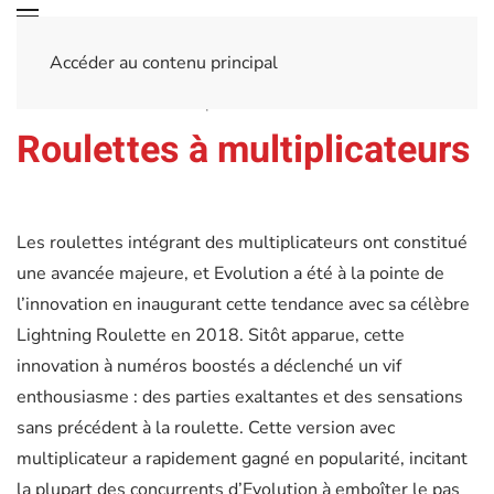
Accéder au contenu principal
Accueil
Roulette Multiplicateur
Roulettes à multiplicateurs
Les roulettes intégrant des multiplicateurs ont constitué
une avancée majeure, et Evolution a été à la pointe de
l’innovation en inaugurant cette tendance avec sa célèbre
Lightning Roulette en 2018. Sitôt apparue, cette
innovation à numéros boostés a déclenché un vif
enthousiasme : des parties exaltantes et des sensations
sans précédent à la roulette. Cette version avec
multiplicateur a rapidement gagné en popularité, incitant
la plupart des concurrents d’Evolution à emboîter le pas