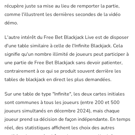
récupère juste sa mise au lieu de remporter la partie,
comme l'illustrent les dernières secondes de la vidéo
démo.
L'autre intérêt du Free Bet Blackjack Live est de disposer
d'une table similaire à celle de l'Infinite Blackjack. Cela
signifie qu'un nombre illimité de joueurs peut participer à
une partie de Free Bet Blackjack sans devoir patienter,
contrairement à ce qui se produit souvent derrière les
tables de blackjack en direct les plus demandées.
Sur une table de type "Infinite", les deux cartes initiales
sont communes à tous les joueurs (entre 200 et 500
joueurs simultanés en décembre 2024), mais chaque
joueur prend sa décision de façon indépendante. En temps
réel, des statistiques affichent les choix des autres