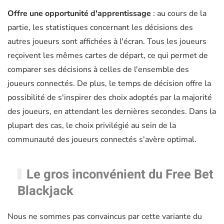
Offre une opportunité d'apprentissage
: au cours de la
partie, les statistiques concernant les décisions des
autres joueurs sont affichées à l'écran. Tous les joueurs
reçoivent les mêmes cartes de départ, ce qui permet de
comparer ses décisions à celles de l'ensemble des
joueurs connectés. De plus, le temps de décision offre la
possibilité de s'inspirer des choix adoptés par la majorité
des joueurs, en attendant les dernières secondes. Dans la
plupart des cas, le choix privilégié au sein de la
communauté des joueurs connectés s'avère optimal.
Le gros inconvénient du Free Bet
Blackjack
Nous ne sommes pas convaincus par cette variante du