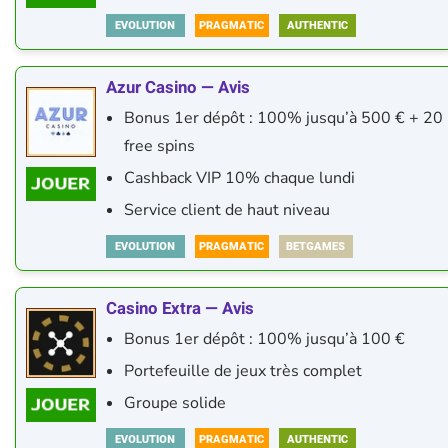
Azur Casino — Avis
Bonus 1er dépôt : 100% jusqu’à 500 € + 20
free spins
Cashback VIP 10% chaque lundi
Service client de haut niveau
Casino Extra — Avis
Bonus 1er dépôt : 100% jusqu’à 100 €
Portefeuille de jeux très complet
Groupe solide