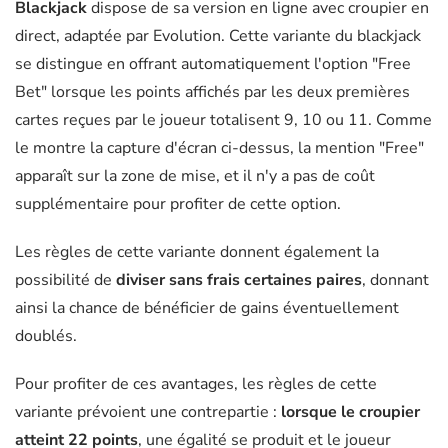
Blackjack
dispose de sa version en ligne avec croupier en
direct, adaptée par Evolution. Cette variante du blackjack
se distingue en offrant automatiquement l'option "Free
Bet" lorsque les points affichés par les deux premières
cartes reçues par le joueur totalisent 9, 10 ou 11. Comme
le montre la capture d'écran ci-dessus, la mention "Free"
apparaît sur la zone de mise, et il n'y a pas de coût
supplémentaire pour profiter de cette option.
Les règles de cette variante donnent également la
possibilité de
diviser sans frais certaines paires
, donnant
ainsi la chance de bénéficier de gains éventuellement
doublés.
Pour profiter de ces avantages, les règles de cette
variante prévoient une contrepartie :
lorsque le croupier
atteint 22 points
, une égalité se produit et le joueur