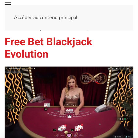
Accéder au contenu principal
Accueil
Blackjack
Free Bet Blackjack
Free Bet Blackjack
Evolution