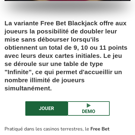
La variante Free Bet Blackjack offre aux
joueurs la possibilité de doubler leur
mise sans débourser lorsqu'ils
obtiennent un total de 9, 10 ou 11 points
avec leurs deux cartes initiales. Le jeu
se déroule sur une table de type
"Infinite", ce qui permet d'accueillir un
nombre illimité de joueurs
simultanément.
JOUER
DEMO
Pratiqué dans les casinos terrestres, le
Free Bet