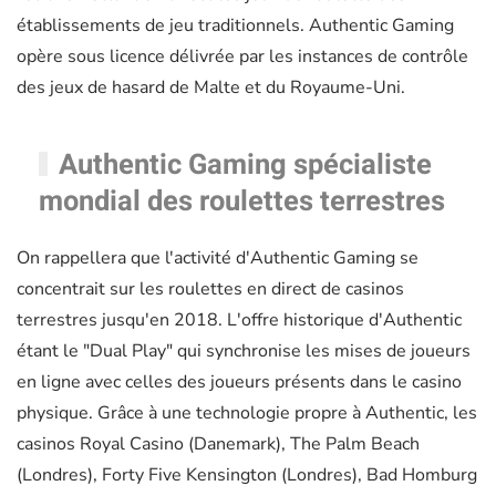
établissements de jeu traditionnels. Authentic Gaming
opère sous licence délivrée par les instances de contrôle
des jeux de hasard de Malte et du Royaume-Uni.
Authentic Gaming spécialiste
mondial des roulettes terrestres
On rappellera que l'activité d'Authentic Gaming se
concentrait sur les roulettes en direct de casinos
terrestres jusqu'en 2018. L'offre historique d'Authentic
étant le "Dual Play" qui synchronise les mises de joueurs
en ligne avec celles des joueurs présents dans le casino
physique. Grâce à une technologie propre à Authentic, les
casinos Royal Casino (Danemark), The Palm Beach
(Londres), Forty Five Kensington (Londres), Bad Homburg