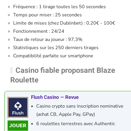
Fréquence : 1 tirage toutes les 50 secondes
Temps pour miser : 25 secondes
Limite de mises (chez Dublinbet) : 0,20€ - 100€
Fonctionnement : 24/24
Taux de retour au joueur : 97,3%
Statistiques sur les 250 derniers tirages
Compatibilité parfaite sur smartphone
Casino fiable proposant Blaze
Roulette
Flush Casino — Revue
Casino crypto sans inscription nominative
(achat CB, Apple Pay, GPay)
6 roulettes terrestres avec Authentic