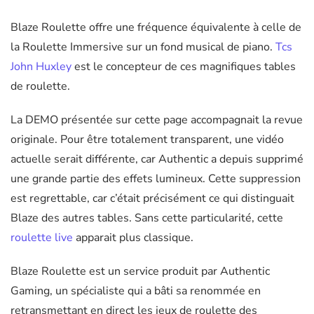
Blaze Roulette offre une fréquence équivalente à celle de
la Roulette Immersive sur un fond musical de piano.
Tcs
John Huxley
est le concepteur de ces magnifiques tables
de roulette.
La DEMO présentée sur cette page accompagnait la revue
originale. Pour être totalement transparent, une vidéo
actuelle serait différente, car Authentic a depuis supprimé
une grande partie des effets lumineux. Cette suppression
est regrettable, car c’était précisément ce qui distinguait
Blaze des autres tables. Sans cette particularité, cette
roulette live
apparait plus classique.
Blaze Roulette est un service produit par Authentic
Gaming, un spécialiste qui a bâti sa renommée en
retransmettant en direct les jeux de roulette des