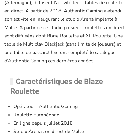
(Allemagne), diffusent l'activité leurs tables de roulette
en direct. À partir de 2018, Authentic Gaming a étendu
son activité en inaugurant le studio Arena implanté à
Malte. A partir de ce studio plusieurs roulettes en direct
sont diffusées dont Blaze Roulette et XL Roulette. Une
table de Multiplay Blackjack (sans limite de joueurs) et
une table de baccarat live ont complété le catalogue
d’Authentic Gaming ces dernières années.
Caractéristiques de Blaze
Roulette
Opérateur : Authentic Gaming
Roulette Européenne
En ligne depuis juillet 2018
Studio Arena : en direct de Malte