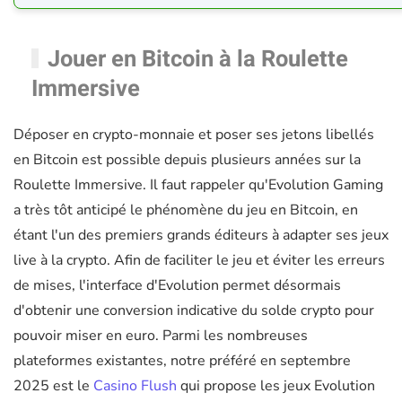
Jouer en Bitcoin à la Roulette
Immersive
Déposer en crypto-monnaie et poser ses jetons libellés
en Bitcoin est possible depuis plusieurs années sur la
Roulette Immersive. Il faut rappeler qu'Evolution Gaming
a très tôt anticipé le phénomène du jeu en Bitcoin, en
étant l'un des premiers grands éditeurs à adapter ses jeux
live à la crypto. Afin de faciliter le jeu et éviter les erreurs
de mises, l'interface d'Evolution permet désormais
d'obtenir une conversion indicative du solde crypto pour
pouvoir miser en euro. Parmi les nombreuses
plateformes existantes, notre préféré en septembre
2025 est le
Casino Flush
qui propose les jeux Evolution