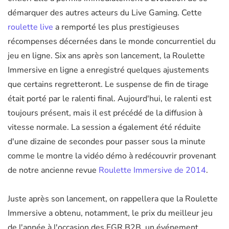
démarquer des autres acteurs du Live Gaming. Cette
roulette live
a remporté les plus prestigieuses
récompenses décernées dans le monde concurrentiel du
jeu en ligne. Six ans après son lancement, la Roulette
Immersive en ligne a enregistré quelques ajustements
que certains regretteront. Le suspense de fin de tirage
était porté par le ralenti final. Aujourd'hui, le ralenti est
toujours présent, mais il est précédé de la diffusion à
vitesse normale. La session a également été réduite
d'une dizaine de secondes pour passer sous la minute
comme le montre la vidéo démo à redécouvrir provenant
de notre ancienne revue
Roulette Immersive de 2014
.
Juste après son lancement, on rappellera que la Roulette
Immersive a obtenu, notamment, le prix du meilleur jeu
de l'année à l'occasion des EGR B2B, un événement