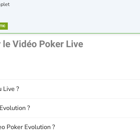
mplet
 le Vidéo Poker Live
 Live ?
Evolution ?
eo Poker Evolution ?