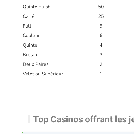
Quinte Flush
50
Carré
25
Full
9
Couleur
6
Quinte
4
Brelan
3
Deux Paires
2
Valet ou Supérieur
1
Top Casinos offrant les j