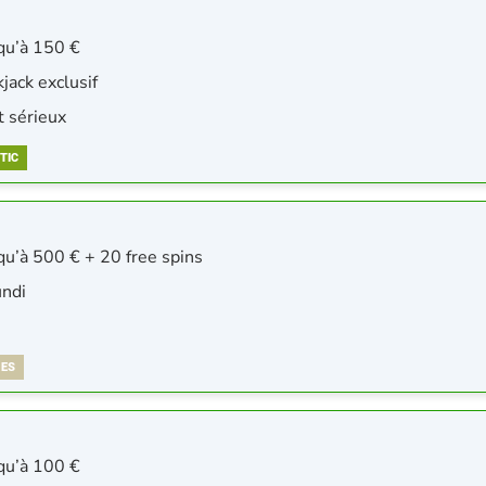
qu’à 150 €
jack exclusif
t sérieux
u’à 500 € + 20 free spins
undi
qu’à 100 €