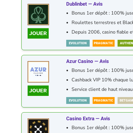
Dublinbet — Avis
Bonus 1er dépôt : 100% jus
Roulettes terrestres et Black
Depuis 2006, casino fiable e
Azur Casino — Avis
Bonus 1er dépôt : 100% jusq
Cashback VIP 10% chaque l
Service client de haut niveau
Casino Extra — Avis
Bonus 1er dépôt : 100% jus