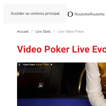
Accéder au contenu principal
Roulette
Roulette 
Accueil
Live Slots
Live Video Poker
Video Poker Live Evo