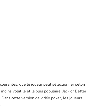
s courantes, que le joueur peut sélectionner selon
 moins volatile et la plus populaire. Jack or Better
. Dans cette version de vidéo poker, les joueurs
.