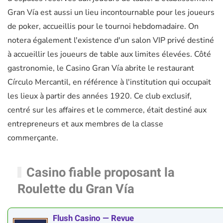
Gran Vía est aussi un lieu incontournable pour les joueurs
de poker, accueillis pour le tournoi hebdomadaire. On
notera également l'existence d'un salon VIP privé destiné
à accueillir les joueurs de table aux limites élevées. Côté
gastronomie, le Casino Gran Vía abrite le restaurant
Círculo Mercantil, en référence à l'institution qui occupait
les lieux à partir des années 1920. Ce club exclusif,
centré sur les affaires et le commerce, était destiné aux
entrepreneurs et aux membres de la classe
commerçante.
Casino fiable proposant la
Roulette du Gran Vía
Flush Casino — Revue