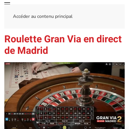
Accéder au contenu principal
Accueil
Roulette Terrestre
Roulette Casino GranVia
Roulette Gran Via en direct
de Madrid