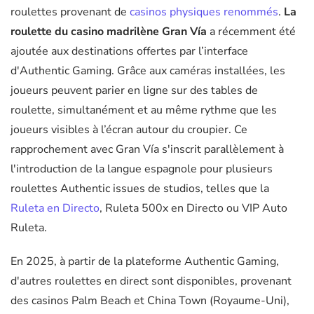
roulettes provenant de
casinos physiques renommés
.
La
roulette du casino madrilène Gran Vía
a récemment été
ajoutée aux destinations offertes par l’interface
d'Authentic Gaming. Grâce aux caméras installées, les
joueurs peuvent parier en ligne sur des tables de
roulette, simultanément et au même rythme que les
joueurs visibles à l’écran autour du croupier. Ce
rapprochement avec Gran Vía s'inscrit parallèlement à
l'introduction de la langue espagnole pour plusieurs
roulettes Authentic issues de studios, telles que la
Ruleta en Directo
, Ruleta 500x en Directo ou VIP Auto
Ruleta.
En 2025, à partir de la plateforme Authentic Gaming,
d'autres roulettes en direct sont disponibles, provenant
des casinos Palm Beach et China Town (Royaume-Uni),