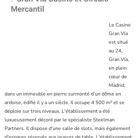
Mercantil
Le Casino
Gran Vía
est situé
au 24,
Gran Vía,
en plein
cœur de
Madrid,
dans un immeuble en pierre surmonté d’un dôme en
ardoise, édifié il y a un siècle. Il occupe 4 500 m² et se
déploie sur trois niveaux. L'établissement a été
luxueusement décoré par le spécialiste Steelman
Partners. Il dispose d'une salle de slots, mais également
d'espaces réservés aux joueurs de table. L'établissement