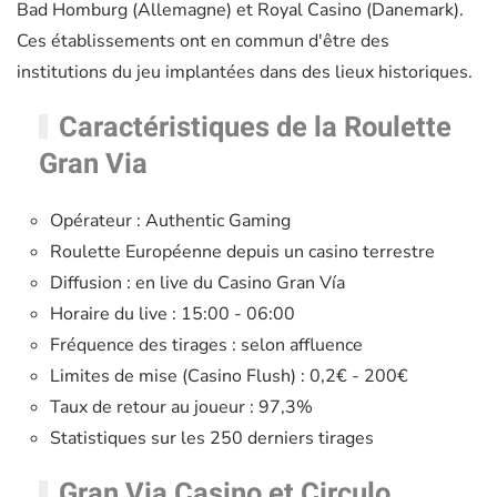
Bad Homburg (Allemagne) et Royal Casino (Danemark).
Ces établissements ont en commun d'être des
institutions du jeu implantées dans des lieux historiques.
Caractéristiques de la Roulette
Gran Via
Opérateur : Authentic Gaming
Roulette Européenne depuis un casino terrestre
Diffusion : en live du Casino Gran Vía
Horaire du live : 15:00 - 06:00
Fréquence des tirages : selon affluence
Limites de mise (Casino Flush) : 0,2€ - 200€
Taux de retour au joueur : 97,3%
Statistiques sur les 250 derniers tirages
Gran Via Casino et Circulo