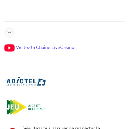
Visitez la Chaîne LiveCasino
Veuillez vous assurer de respecter la