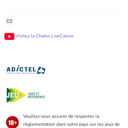
Visitez la Chaîne LiveCasino
Veuillez vous assurer de respecter la
règlementation dans votre pays sur les jeux de