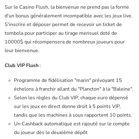
Sur le Casino Flush, la bienvenue ne prend pas la forme
d'un bonus généralement incompatible avec les jeux live.
S'inscrire et déposer permet de recevoir un ticket de
tombola pour participer au tirage mensuel doté de
10000$ qui récompensera de nombreux joueurs pour
leur bienvenue.
Club VIP Flush
:
Programme de fidélisation "marin" prévoyant 15
échelons à franchir allant du "Plancton" à la "Baleine".
Selon les règles du Club VIP, chaque euro dépensé
sur les jeux en direct donne droit à 5 points VIP,
tandis que les machines à sous rapportent 10 points.
Un Cashback automatique est rajouté sur le compte
du joueur dès le deuxième dépôt