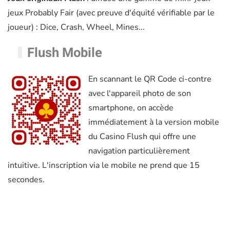
jeux Probably Fair (avec preuve d'équité vérifiable par le
joueur) : Dice, Crash, Wheel, Mines...
Flush Mobile
En scannant le QR Code ci-contre
avec l'appareil photo de son
smartphone, on accède
immédiatement à la version mobile
du Casino Flush qui offre une
navigation particulièrement
intuitive. L'inscription via le mobile ne prend que 15
secondes.