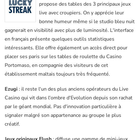
propose des tables des 3 principaux jeux
live avec croupiers. On y apprécie leur
bonne humeur même si le studio bleu nuit
gagnerait en visibilité avec plus de luminosité. L'interface
en français présente quelques outils statistiques
intéressants. Elle offre également un accès direct pour
placer ses paris sur les tables de roulette du Casino
Portomaso, en compagnie des visiteurs de cet
établissement maltais toujours très fréquenté.
Ezugi
: il reste l'un des plus anciens opérateurs du Live
Casino qui vit dans l'ombre d'Evolution depuis son rachat
par le géant mondial. Pas d'innovation particulière à
signaler malgré son appartenance au groupe le plus
créatif.
Jeux originaux Flush
: diffuse une gamme de mini-jeux