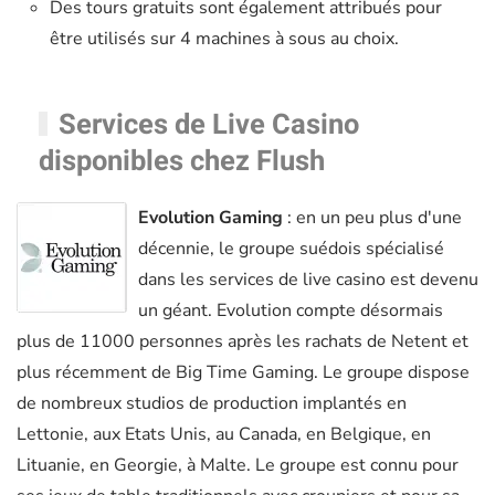
Des tours gratuits sont également attribués pour
être utilisés sur 4 machines à sous au choix.
Services de Live Casino
disponibles chez Flush
Evolution Gaming
: en un peu plus d'une
décennie, le groupe suédois spécialisé
dans les services de live casino est devenu
un géant. Evolution compte désormais
plus de 11000 personnes après les rachats de Netent et
plus récemment de Big Time Gaming. Le groupe dispose
de nombreux studios de production implantés en
Lettonie, aux Etats Unis, au Canada, en Belgique, en
Lituanie, en Georgie, à Malte. Le groupe est connu pour