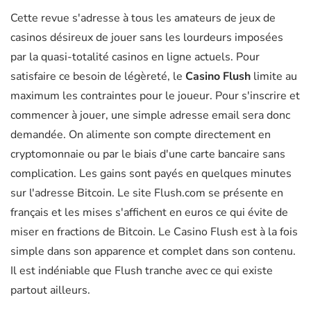
Cette revue s'adresse à tous les amateurs de jeux de
casinos désireux de jouer sans les lourdeurs imposées
par la quasi-totalité casinos en ligne actuels. Pour
satisfaire ce besoin de légèreté, le
Casino Flush
limite au
maximum les contraintes pour le joueur. Pour s'inscrire et
commencer à jouer, une simple adresse email sera donc
demandée. On alimente son compte directement en
cryptomonnaie ou par le biais d'une carte bancaire sans
complication. Les gains sont payés en quelques minutes
sur l'adresse Bitcoin. Le site Flush.com se présente en
français et les mises s'affichent en euros ce qui évite de
miser en fractions de Bitcoin. Le Casino Flush est à la fois
simple dans son apparence et complet dans son contenu.
Il est indéniable que Flush tranche avec ce qui existe
partout ailleurs.