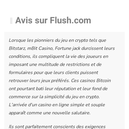
Avis sur Flush.com
Lorsque les pionniers du jeu en crypto tels que
Bitstarz, mBit Casino, Fortune jack durcissent leurs
conditions, ils compliquent la vie des joueurs en
imposant une multitude de restrictions et de
formulaires pour que leurs clients puissent
retrouver leurs jeux préférés. Ces casinos Bitcoin
ont pourtant bati leur réputation et leur fond de
commerce sur la simplicité du jeu en crypto.
L'arrivée d'un casino en ligne simple et souple
apparaît comme une nouvelle salutaire.
Ils sont parfaitement conscients des exigences