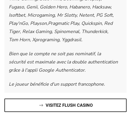
Fugaso, Genii, Golden Hero, Habanero, Hacksaw,
Isoftbet, Microgaming, Mr Slotty, Netent, PG Soft,
Play'nGo, Playson,Pragmatic Play, Quickspin, Red
Tiger, Relax Gaming, Spinomenal, Thunderkick,
Tom Horn, Xprograming, Yggdrasil.
Bien que le compte ne soit pas nominatif, la
sécurité est maximale avec la double authentication
grâce à l'appli Google Authenticator.
Le joueur bénéficie d'un support francophone.
VISITEZ FLUSH CASINO