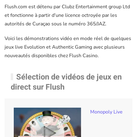
Flush.com est détenu par Clubz Entertainment group Ltd
et fonctionne à partir d'une licence octroyée par les
autorités de Curaçao sous le numéro 365/JAZ.
Voici les démonstrations vidéo en mode réel de quelques
jeux live Evolution et Authentic Gaming avec plusieurs
nouveautés disponibles chez Flush Casino.
Sélection de vidéos de jeux en
direct sur Flush
Monopoly Live