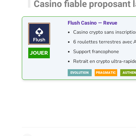
Casino fiable proposant 
Flush Casino — Revue
Casino crypto sans inscripti
6 roulettes terrestres avec 
Support francophone
Retrait en crypto ultra-rapid