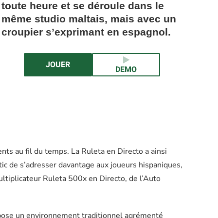
toute heure et se déroule dans le
même studio maltais, mais avec un
croupier s’exprimant en espagnol.
JOUER
DEMO
s au fil du temps. La Ruleta en Directo a ainsi
tic de s’adresser davantage aux joueurs hispaniques,
ltiplicateur Ruleta 500x en Directo, de l’Auto
ropose un environnement traditionnel agrémenté