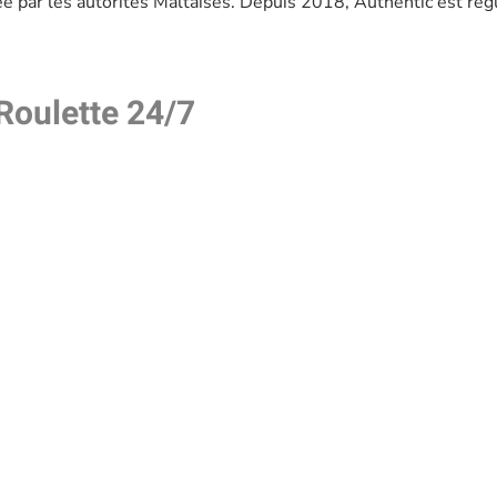
 par les autorités Maltaises. Depuis 2018, Authentic est régul
 Roulette 24/7