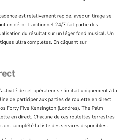
 cadence est relativement rapide, avec un tirage se
 un décor traditionnel 24/7 fait partie des
sualisation du résultat sur un léger fond musical. Un
tiques ultra complètes. En cliquant sur
rect
'activité de cet opérateur se limitait uniquement à la
ine de participer aux parties de roulette en direct
inos Forty Five Kensington (Londres), The Palm
ette en direct. Chacune de ces roulettes terrestres
ic ont complété la liste des services disponibles.