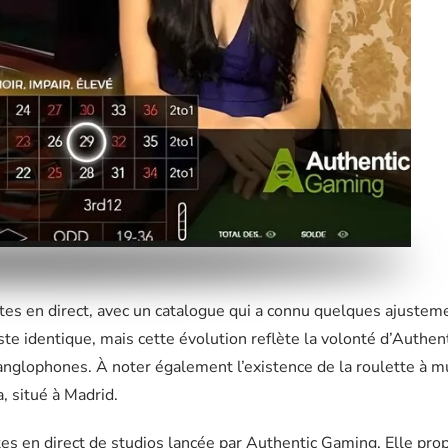
 en direct, avec un catalogue qui a connu quelques ajustement
te identique, mais cette évolution reflète la volonté d’Authen
nglophones. À noter également l’existence de la roulette à mu
, situé à Madrid.
ttes en direct de studios lancée par Authentic Gaming. Elle p