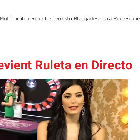
Multiplicateur
Roulette Terrestre
Blackjack
Baccarat
Roue
Boulie
evient Ruleta en Directo