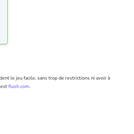
nt le jeu facile, sans trop de restrictions ni avoir à
 est
flush.com
.