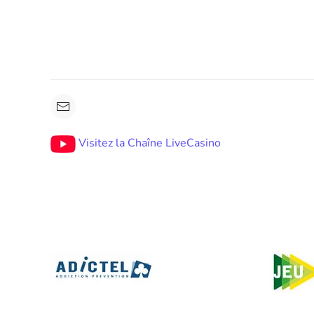
Visitez la Chaîne LiveCasino