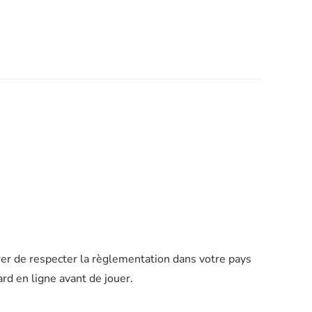
rer de respecter la règlementation dans votre pays
ard en ligne avant de jouer.