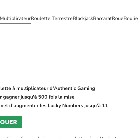
Multiplicateur
Roulette Terrestre
Blackjack
Baccarat
Roue
Boulie
lette à multiplicateur d'Authentic Gaming
r gagner jusqu'à 500 fois la mise
met d'augmenter les Lucky Numbers jusqu'à 11