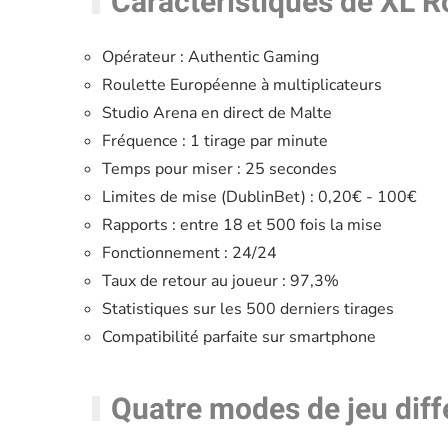
Caractéristiques de XL R
Opérateur : Authentic Gaming
Roulette Européenne à multiplicateurs
Studio Arena en direct de Malte
Fréquence : 1 tirage par minute
Temps pour miser : 25 secondes
Limites de mise (DublinBet) : 0,20€ - 100€
Rapports : entre 18 et 500 fois la mise
Fonctionnement : 24/24
Taux de retour au joueur : 97,3%
Statistiques sur les 500 derniers tirages
Compatibilité parfaite sur smartphone
Quatre modes de jeu diff