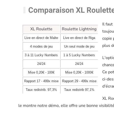
Comparaison XL Roulette
Il fau
XL Roulette
Roulette Lightning
toujou
copie 
Live en direct de Malte
Live en direct de Riga
plus 
4 modes de jeu
Un seul mode de jeu
3 à 11 Lucky Numbers
1 à 5 Lucky Numbers
L'opti
24/24
24/24
chance
Ce pot
Mise 0,20€ - 100€
Mise 0,20€ - 1000€
ci-des
Rapport 17 - 499x mise
Rapport 29 - 499x mise
d'écra
Taux redistrib. 97,3%
Taux redistrib 97,1%
XL Rou
le montre notre démo, elle offre une bonne visibilité