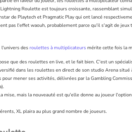
 partie en faveur du joueur, les roulettes à multiplicateur con
e Lightning Roulette est toujours croissante, rassemblant sim
 l'instar de Playtech et Pragmatic Play qui ont lancé respecti
ent pas l'effet waouh, probablement parce qu'il s'agit de jeux 
 l'univers des
roulettes à multiplicateurs
mérite cette fois la m
e que des roulettes en live, et le fait bien. C'est un spéciali
versifié dans les roulettes en direct de son studio Arena situé 
 pour mener ses activités, délivrées par la Gambling Commissi
).
la mise, mais la nouveauté est qu'elle donne au joueur l'opt
fférents, XL plaira au plus grand nombre de joueurs.