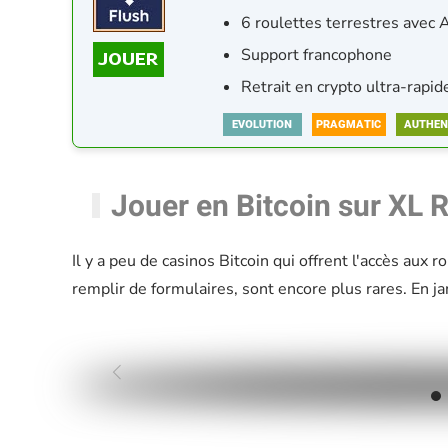
6 roulettes terrestres avec 
Support francophone
Retrait en crypto ultra-rapid
Jouer en Bitcoin sur XL 
Il y a peu de casinos Bitcoin qui offrent l'accès aux 
remplir de formulaires, sont encore plus rares. En ja