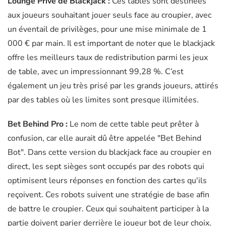
Lounge Privé de Blackjack :
Ces tables sont destinées
aux joueurs souhaitant jouer seuls face au croupier, avec
un éventail de privilèges, pour une mise minimale de 1
000 € par main. Il est important de noter que le blackjack
offre les meilleurs taux de redistribution parmi les jeux
de table, avec un impressionnant 99,28 %. C’est
également un jeu très prisé par les grands joueurs, attirés
par des tables où les limites sont presque illimitées.
Bet Behind Pro :
Le nom de cette table peut prêter à
confusion, car elle aurait dû être appelée "Bet Behind
Bot". Dans cette version du blackjack face au croupier en
direct, les sept sièges sont occupés par des robots qui
optimisent leurs réponses en fonction des cartes qu'ils
reçoivent. Ces robots suivent une stratégie de base afin
de battre le croupier. Ceux qui souhaitent participer à la
partie doivent parier derrière le joueur bot de leur choix.