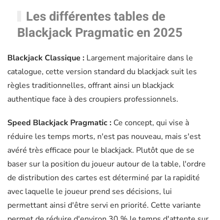
Les différentes tables de
Blackjack Pragmatic en 2025
Blackjack Classique :
Largement majoritaire dans le
catalogue, cette version standard du blackjack suit les
règles traditionnelles, offrant ainsi un blackjack
authentique face à des croupiers professionnels.
Speed Blackjack Pragmatic :
Ce concept, qui vise à
réduire les temps morts, n'est pas nouveau, mais s'est
avéré très efficace pour le blackjack. Plutôt que de se
baser sur la position du joueur autour de la table, l'ordre
de distribution des cartes est déterminé par la rapidité
avec laquelle le joueur prend ses décisions, lui
permettant ainsi d'être servi en priorité. Cette variante
permet de réduire d'environ 30 % le temps d'attente sur