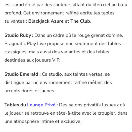
est caractérisé par des couleurs allant du bleu ciel au bleu
profond. Cet environnement raffiné abrite les tables
suivantes :
Blackjack Azure
et
The Club
.
Studio Ruby :
Dans un cadre où le rouge grenat domine,
Pragmatic Play Live propose non seulement des tables
classiques, mais aussi des variantes et des tables
destinées aux joueurs VIP.
Studio Emerald :
Ce studio, aux teintes vertes, se
distingue par un environnement raffiné mêlant des
accents dorés et jaunes.
Tables du
Lounge Privé
:
Des salons privatifs luxueux où
le joueur se retrouve en tête-à-tête avec le croupier, dans
une atmosphère intime et exclusive.