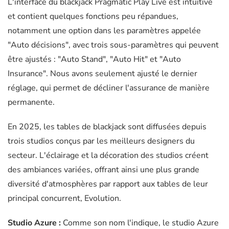
L'interface du blackjack Pragmatic Play Live est intuitive
et contient quelques fonctions peu répandues,
notamment une option dans les paramètres appelée
"Auto décisions", avec trois sous-paramètres qui peuvent
être ajustés : "Auto Stand", "Auto Hit" et "Auto
Insurance". Nous avons seulement ajusté le dernier
réglage, qui permet de décliner l'assurance de manière
permanente.
En 2025, les tables de blackjack sont diffusées depuis
trois studios conçus par les meilleurs designers du
secteur. L'éclairage et la décoration des studios créent
des ambiances variées, offrant ainsi une plus grande
diversité d'atmosphères par rapport aux tables de leur
principal concurrent, Evolution.
Studio Azure :
Comme son nom l'indique, le studio Azure