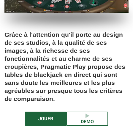
Grâce à l'attention qu'il porte au design
de ses studios, à la qualité de ses
images, à la richesse de ses
fonctionnalités et au charme de ses
croupières, Pragmatic Play propose des
tables de blackjack en direct qui sont
sans doute les meilleures et les plus
agréables sur presque tous les critères
de comparaison.
JOUER
DEMO