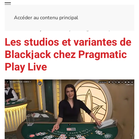
Accéder au contenu principal
Accueil
Blackjack
Blackjack Pragmatic Play
Les studios et variantes de
Blackjack chez Pragmatic
Play Live