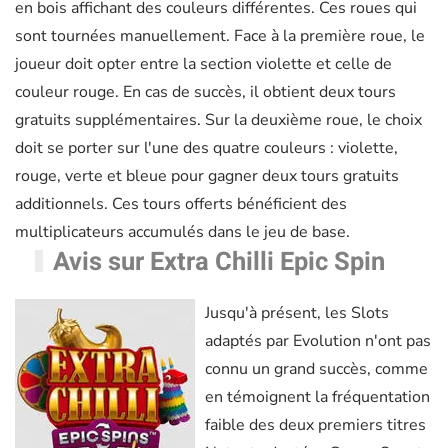
en bois affichant des couleurs différentes. Ces roues qui
sont tournées manuellement. Face à la première roue, le
joueur doit opter entre la section violette et celle de
couleur rouge. En cas de succès, il obtient deux tours
gratuits supplémentaires. Sur la deuxième roue, le choix
doit se porter sur l'une des quatre couleurs : violette,
rouge, verte et bleue pour gagner deux tours gratuits
additionnels. Ces tours offerts bénéficient des
multiplicateurs accumulés dans le jeu de base.
Avis sur Extra Chilli Epic Spin
Jusqu'à présent, les Slots
adaptés par Evolution n'ont pas
connu un grand succès, comme
en témoignent la fréquentation
faible des deux premiers titres