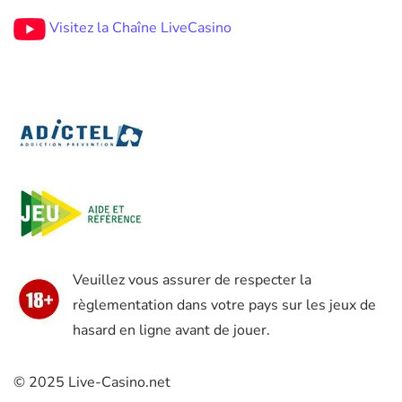
Visitez la Chaîne LiveCasino
Veuillez vous assurer de respecter la
règlementation dans votre pays sur les jeux de
hasard en ligne avant de jouer.
© 2025 Live-Casino.net