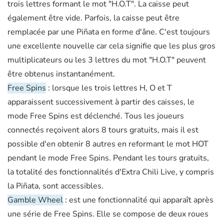
trois lettres formant le mot "H.O.T". La caisse peut
également être vide. Parfois, la caisse peut être
remplacée par une Piñata en forme d'âne. C'est toujours
une excellente nouvelle car cela signifie que les plus gros
multiplicateurs ou les 3 lettres du mot "H.O.T" peuvent
être obtenus instantanément.
Free Spins
: lorsque les trois lettres H, O et T
apparaissent successivement à partir des caisses, le
mode Free Spins est déclenché. Tous les joueurs
connectés reçoivent alors 8 tours gratuits, mais il est
possible d'en obtenir 8 autres en reformant le mot HOT
pendant le mode Free Spins. Pendant les tours gratuits,
la totalité des fonctionnalités d'Extra Chili Live, y compris
la Piñata, sont accessibles.
Gamble Wheel
: est une fonctionnalité qui apparaît après
une série de Free Spins. Elle se compose de deux roues