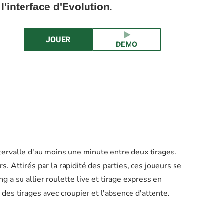
l'interface d'Evolution.
JOUER
DEMO
intervalle d'au moins une minute entre deux tirages.
 Attirés par la rapidité des parties, ces joueurs se
a su allier roulette live et tirage express en
é des tirages avec croupier et l'absence d'attente.