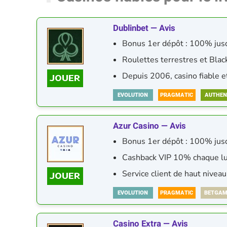
Dublinbet — Avis
Bonus 1er dépôt : 100% jus
Roulettes terrestres et Black
Depuis 2006, casino fiable e
Azur Casino — Avis
Bonus 1er dépôt : 100% jusq
Cashback VIP 10% chaque l
Service client de haut niveau
Casino Extra — Avis