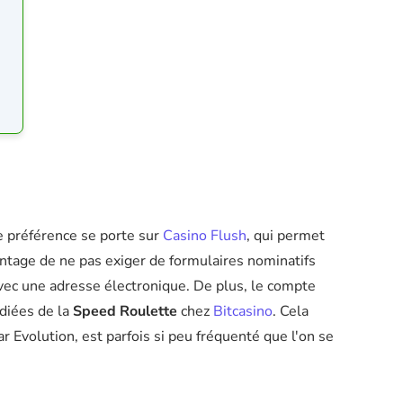
e préférence se porte sur
Casino Flush
, qui permet
antage de ne pas exiger de formulaires nominatifs
 avec une adresse électronique. De plus, le compte
édiées de la
Speed Roulette
chez
Bitcasino
. Cela
r Evolution, est parfois si peu fréquenté que l'on se