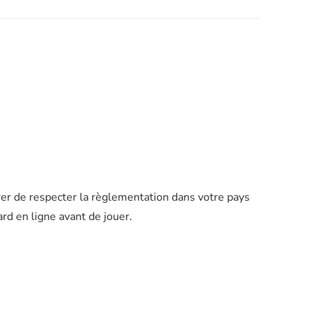
rer de respecter la règlementation dans votre pays
ard en ligne avant de jouer.