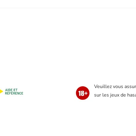
Veuillez vous assu
sur les jeux de has