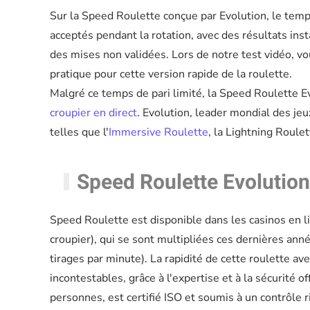
Sur la Speed Roulette conçue par Evolution, le tem
acceptés pendant la rotation, avec des résultats inst
des mises non validées. Lors de notre test vidéo, vou
pratique pour cette version rapide de la roulette.
Malgré ce temps de pari limité, la Speed Roulette Ev
croupier en direct
. Evolution, leader mondial des je
telles que l'
Immersive Roulette
, la Lightning Roule
Speed Roulette Evolutio
Speed Roulette est disponible dans les casinos en l
croupier), qui se sont multipliées ces dernières ann
tirages par minute). La rapidité de cette roulette av
incontestables, grâce à l'expertise et à la sécurité
personnes, est certifié ISO et soumis à un contrôle