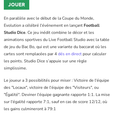
En parallèle avec le début de la Coupe du Monde,
Evolution a célébré l'événement en lançant
Football
Studio Dice
. Ce jeu inédit combine le décor et les
animations sportives du Live Football Studio avec la table
de jeu du Bac Bo, qui est une variante du baccarat où les
cartes sont remplacées par 4
dés en direct
pour calculer
les points. Studio Dice s’appuie sur une règle
simplissime.
Le joueur a 3 possibilités pour miser : Victoire de l'équipe
des "Locaux", victoire de l'équipe des "Visiteurs", ou
"Égalité". Deviner l'équipe gagnante rapporte 1:1. La mise
sur l'égalité rapporte 7:1, sauf en cas de score 12/12, où
les gains culmineront à 79:1