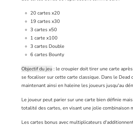
20 cartes x20
19 cartes x30
3 cartes x50
1 carte x100
3 cartes Double
6 cartes Bounty
Objectif du jeu
: le croupier doit tirer une carte aprè
se focaliser sur cette carte classique. Dans le Dead o
maintenant ainsi en haleine les joueurs jusqu'au dé
Le joueur peut parier sur une carte bien définie mais
totalité des cartes, en visant une jolie combinaison m
Les cartes bonus avec multiplicateurs d'additionnent