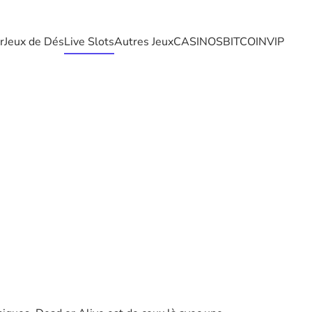
r
Jeux de Dés
Live Slots
Autres Jeux
CASINOS
BITCOIN
VIP