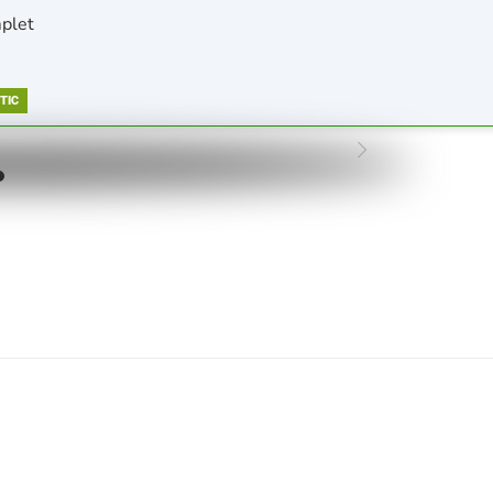
mplet