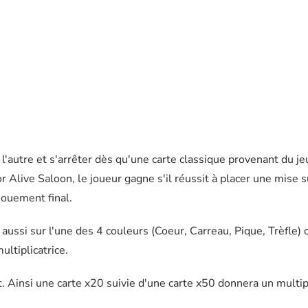
s l'autre et s'arrêter dès qu'une carte classique provenant du j
r Alive Saloon, le joueur gagne s'il réussit à placer une mise s
nouement final.
 aussi sur l'une des 4 couleurs (Coeur, Carreau, Pique, Trèfle)
ultiplicatrice.
. Ainsi une carte x20 suivie d'une carte x50 donnera un multip