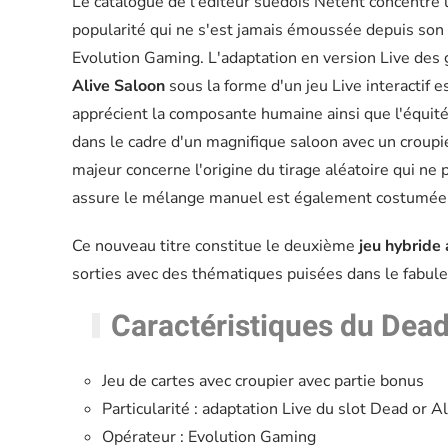
Le catalogue de l'éditeur suédois Netent concentre 
popularité qui ne s'est jamais émoussée depuis son 
Evolution Gaming. L'adaptation en version Live des 
Alive Saloon
sous la forme d'un jeu Live interactif e
apprécient la composante humaine ainsi que l'équité
dans le cadre d'un magnifique saloon avec un croup
majeur concerne l'origine du tirage aléatoire qui ne
assure le mélange manuel est également costumée et
Ce nouveau titre constitue le deuxième
jeu hybride
sorties avec des thématiques puisées dans le fabul
Caractéristiques du Dead
Jeu de cartes avec croupier avec partie bonus
Particularité : adaptation Live du slot Dead or A
Opérateur : Evolution Gaming