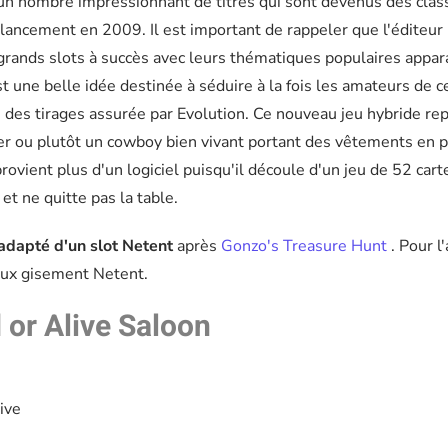
un nombre impressionnant de titres qui sont devenus des class
lancement en 2009. Il est important de rappeler que l'éditeur 
grands slots à succès avec leurs thématiques populaires appar
st une belle idée destinée à séduire à la fois les amateurs de c
 des tirages assurée par Evolution. Ce nouveau jeu hybride re
ier ou plutôt un cowboy bien vivant portant des vêtements en 
 provient plus d'un logiciel puisqu'il découle d'un jeu de 52 c
 ne quitte pas la table.
 adapté d'un slot Netent
après
Gonzo's Treasure Hunt
. Pour l
eux gisement Netent.
 or Alive Saloon
live