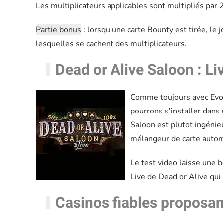
Les multiplicateurs applicables sont multipliés par
Partie bonus
: lorsqu'une carte Bounty est tirée, le 
lesquelles se cachent des multiplicateurs.
Dead or Alive Saloon : Liv
Comme toujours avec Evolu
pourrons s'installer dans
Saloon est plutot ingénieu
mélangeur de carte autom
Le test video laisse une 
Live de Dead or Alive qu
Casinos fiables proposant