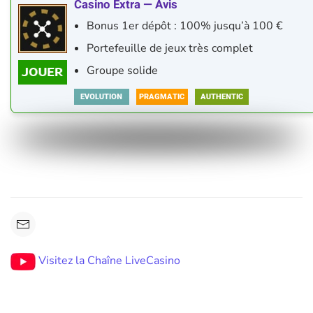
Casino Extra — Avis
Bonus 1er dépôt : 100% jusqu’à 100 €
Portefeuille de jeux très complet
Groupe solide
Visitez la Chaîne LiveCasino