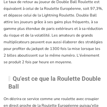
Le taux de retour au joueur de Double Ball Roulette est
équivalent à celui de la Roulette Européenne, soit 97,3%,
et dépasse celui de la Lightning Roulette. Double Ball
attire les joueurs grâce à ses gains plus fréquents, à sa
gamme plus étendue de paris extérieurs et à sa réduction
du risque et de la volatilité. Les amateurs de grands
multiplicateurs peuvent eux aussi élaborer des stratégies
pour profiter du jackpot de 1300 fois la mise lorsque les
2 billes aboutissent sur le même numéro. L'évènement
se produit 2 fois par heure en moyenne.
Qu'est ce que la Roulette Double
Ball
On décrira ce service comme une roulette avec croupier
en direct proche de la Roulette Européenne puisqu'elle