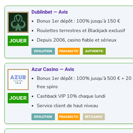
Dublinbet — Avis
Bonus 1er dépôt : 100% jusqu’à 150 €
Roulettes terrestres et Blackjack exclusif
Depuis 2006, casino fiable et sérieux
Azur Casino — Avis
Bonus 1er dépôt : 100% jusqu’à 500 € + 20
free spins
Cashback VIP 10% chaque lundi
Service client de haut niveau