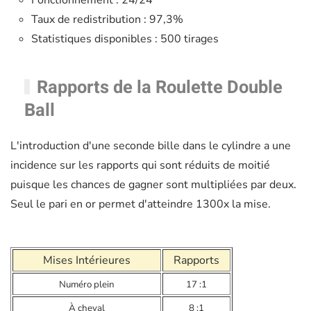
Fonctionnement : 24/24
Taux de redistribution : 97,3%
Statistiques disponibles : 500 tirages
Rapports de la Roulette Double
Ball
L'introduction d'une seconde bille dans le cylindre a une
incidence sur les rapports qui sont réduits de moitié
puisque les chances de gagner sont multipliées par deux.
Seul le pari en or permet d'atteindre 1300x la mise.
Mises Intérieures
Rapports
Numéro plein
17 :1
À cheval
8 :1