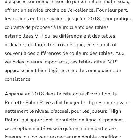
d'espaces sur mesure avec du personnel de haut niveau,
offrant un service proche de l'excellence. Pour leur part,
les casinos en ligne avaient, jusqu'en 2018, pour pratique
courante de proposer à leurs clients des tables
estampillées VIP, qui se différenciaient des tables
ordinaires de façon très cosmétique, en se limitant
souvent à des différences de couleurs des tables. Aux
yeux des joueurs importants, ces tables dites "VIP"
apparaissaient bien légères, car elles manquaient de
consistance.
Apparue en 2018 dans le catalogue d'Evolution, la
Roulette Salon Privé a fait bouger les lignes en relevant
nettement le niveau d'accueil pour les joueurs "
High
Roller
" qui apprécient la roulette en ligne. Cependant,
cette option n'intéressera qu'une infime partie des
joueurs, qui doivent respecter une double condition :