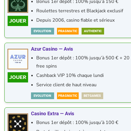
Bonus 1er dépôt : 100% jusqu’à 150 €
Roulettes terrestres et Blackjack exclusif
Depuis 2006, casino fiable et sérieux
Azur Casino — Avis
Bonus 1er dépôt : 100% jusqu’à 500 € + 20
free spins
Cashback VIP 10% chaque lundi
Service client de haut niveau
Casino Extra — Avis
Bonus 1er dépôt : 100% jusqu’à 100 €