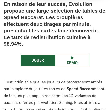
En raison de leur succès, Evolution
propose une large sélection de tables de
Speed Baccarat. Les croupières
effectuent deux tirages par minute,
présentant les cartes face découverte.
Le taux de redistribution culmine à
98,94%.
JOUER
DEMO
Il est indéniable que les joueurs de baccarat sont attirés
par la rapidité du jeu. Les tables de
Speed Baccarat
sont
de loin les plus populaires parmi les 12 variantes de
baccarat offertes par Evolution Gaming. Elles attirent à
toute heure un grand nombre de joueurs. Il faut souligner