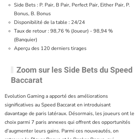
Side Bets : P. Pair, B Pair, Perfect Pair, Either Pair, P.
Bonus, B. Bonus
Disponibilité de la table : 24/24
Taux de retour : 98,76 % (Joueur) - 98,94 %
(Banquier)
Aperçu des 120 derniers tirages
Zoom sur les Side Bets du Speed
Baccarat
Evolution Gaming a apporté des améliorations
significatives au Speed Baccarat en introduisant
davantage de paris latéraux. Désormais, les joueurs ont le
choix parmi 7 paris annexes qui offrent des opportunités
d'augmenter leurs gains. Parmi ces nouveautés, on