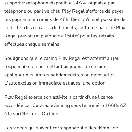
support francophone disponible 24/24 joignable par
téléphone ou par live chat. Play Regal s'efforce de payer
les gagnants en moins de 48h. Bien qu'il soit possible de
solliciter des retraits additionnels, l'offre de base de Play
Regal prévoit un plafond de 1500€ pour les retraits
effectués chaque semaine.
Soulignons que le casino Play Regal est attentif au jeu
responsable en permettant au joueur de se faire
appliquer des limites hebdomadaires ou mensuelles.
L'autoexclusion immédiate est aussi une option.
Play Regal exerce son activité à partir d'une licence
accordée par Curaçao eGaming sous le numéro 1668/JAZ
à la société Logic On Line
Les vidéos qui suivent correspondent à des démos de