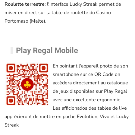
Roulette terrestre
: l'interface Lucky Streak permet de
miser en direct sur la table de roulette du Casino
Portomaso (Malte).
Play Regal Mobile
En pointant l'appareil photo de son
smartphone sur ce QR Code on
accèdera directement au catalogue
de jeux disponibles sur Play Regal
avec une excellente ergonomie.
Les afficionados des tables de live
apprécieront de mettre en poche Evolution, Vivo et Lucky
Streak