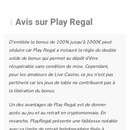
Avis sur Play Regal
D'emblée le bonus de 100% jusqu'à 1000€ peut
séduire car Play Regal a instauré la règle du double
solde de bonus qui permet au dépôt d'être
récupérable sans condition de mise. Cependant,
pour les amateurs de Live Casino, ce jeu n'est pas
pertinent car les jeux de table ne contribuent pas à
la libération du bonus.
Un des avantages de Play Regal est de donner
accès au jeu et au retrait en cryptomonnaie. En
revanche, PlayRegal présente une faiblesse notable
avec sa limite de retrait hebdomadaire fixée à