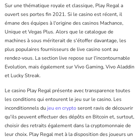
Sur une thématique royale et classique, Play Regal a
ouvert ses portes fin 2021. Si le casino est récent, il
émane des équipes à l'origine des casinos Machance,
Unique et Vegas Plus. Alors que le catalogue de
machines à sous mériterait de s'étoffer davantage, les
plus populaires fournisseurs de live casino sont au
rendez-vous. La section live repose sur l'incontournable
Evolution, mais également sur Vivo Gaming, Vivo Aladdin
et Lucky Streak.
Le casino Play Regal présente avec transparence toutes
les conditions qui entourent le jeu sur le casino. Les
inconditionnels du
jeu en crypto
seront ravis de découvrir
qu'ils peuvent effectuer des dépôts en Bitcoin et, surtout,
choisir des retraits également dans la cryptomonnaie de
leur choix. Play Regal met à la disposition des joueurs un