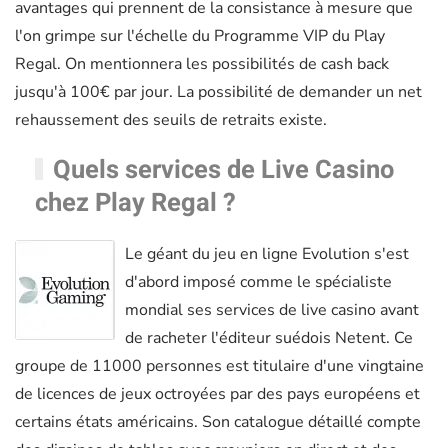
avantages qui prennent de la consistance à mesure que
l'on grimpe sur l'échelle du Programme VIP du Play
Regal. On mentionnera les possibilités de cash back
jusqu'à 100€ par jour. La possibilité de demander un net
rehaussement des seuils de retraits existe.
Quels services de Live Casino
chez Play Regal ?
Le géant du jeu en ligne Evolution s'est
d'abord imposé comme le spécialiste
mondial ses services de live casino avant
de racheter l'éditeur suédois Netent. Ce
groupe de 11000 personnes est titulaire d'une vingtaine
de licences de jeux octroyées par des pays européens et
certains états américains. Son catalogue détaillé compte