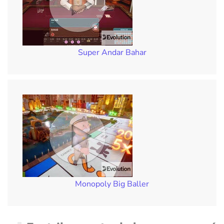
Super Andar Bahar
Monopoly Big Baller