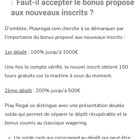
Faut-il accepter le bonus proposé
aux nouveaux inscrits ?
D'emblée, Playregal.com cherche à se démarquer par
l'importance du bonus proposé aux nouveaux inscrits :
1er dépôt
: 100% jusqu'à 1000€
Une fois le compte vérifié, le nouvel inscrit obtient 100
tours gratuits sur la machine à sous du moment.
2ème dépôt
: 200% jusqu'à 500€
Play Regal se distingue avec une présentation double
solde qui permet de séparer le dépôt récupérable et le
bonus soumis au classique wagering.
Un solde cash qui correspond au dépôt qui peut être