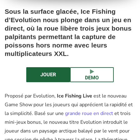
Sous la surface glacée, Ice Fishing
d’Evolution nous plonge dans un jeu en
direct, où la roue libère trois jeux bonus
palpitants permettant la capture de
poissons hors norme avec leurs
multiplicateurs XXL.
JOUER
DEMO
Proposé par Evolution,
Ice Fishing Live
est le nouveau
Game Show pour les joueurs qui apprécient la rapidité et
la simplicité. Basé sur une
grande roue en direct
et trois
mini-jeux bonus, le nouveau titre Evolution introduit le
joueur dans un paysage arctique balayé par le vent pour
une session de pêche à travers la glace. La thématique