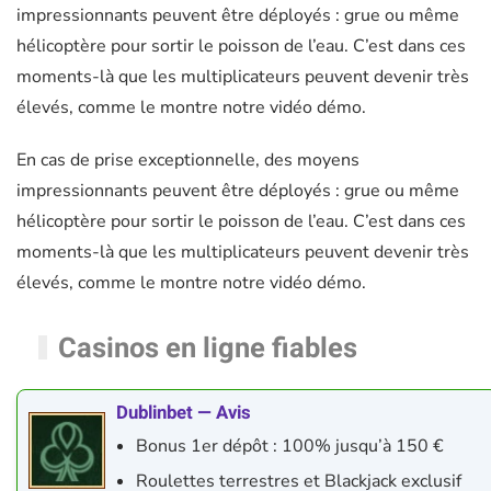
impressionnants peuvent être déployés : grue ou même
hélicoptère pour sortir le poisson de l’eau. C’est dans ces
moments-là que les multiplicateurs peuvent devenir très
élevés, comme le montre notre vidéo démo.
En cas de prise exceptionnelle, des moyens
impressionnants peuvent être déployés : grue ou même
hélicoptère pour sortir le poisson de l’eau. C’est dans ces
moments-là que les multiplicateurs peuvent devenir très
élevés, comme le montre notre vidéo démo.
Casinos en ligne fiables
Dublinbet — Avis
Bonus 1er dépôt : 100% jusqu’à 150 €
Roulettes terrestres et Blackjack exclusif