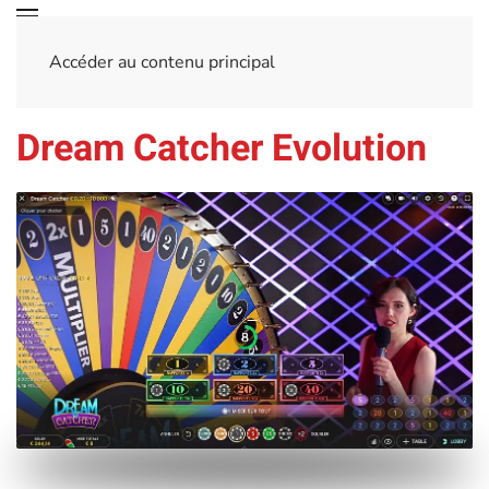
Accéder au contenu principal
Accueil
Roue
Dream Catcher
Dream Catcher Evolution