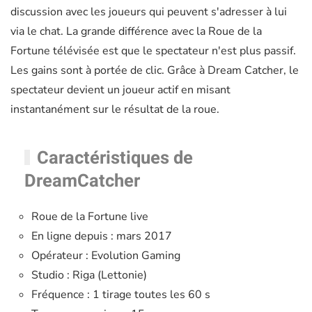
discussion avec les joueurs qui peuvent s'adresser à lui
via le chat. La grande différence avec la Roue de la
Fortune télévisée est que le spectateur n'est plus passif.
Les gains sont à portée de clic. Grâce à Dream Catcher, le
spectateur devient un joueur actif en misant
instantanément sur le résultat de la roue.
Caractéristiques de
DreamCatcher
Roue de la Fortune live
En ligne depuis : mars 2017
Opérateur : Evolution Gaming
Studio : Riga (Lettonie)
Fréquence : 1 tirage toutes les 60 s