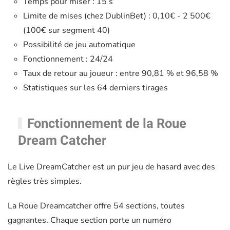
Temps pour miser : 15 s
Limite de mises (chez DublinBet) : 0,10€ - 2 500€
(100€ sur segment 40)
Possibilité de jeu automatique
Fonctionnement : 24/24
Taux de retour au joueur : entre 90,81 % et 96,58 %
Statistiques sur les 64 derniers tirages
Fonctionnement de la Roue
Dream Catcher
Le Live DreamCatcher est un pur jeu de hasard avec des
règles très simples.
La Roue Dreamcatcher offre 54 sections, toutes
gagnantes. Chaque section porte un numéro