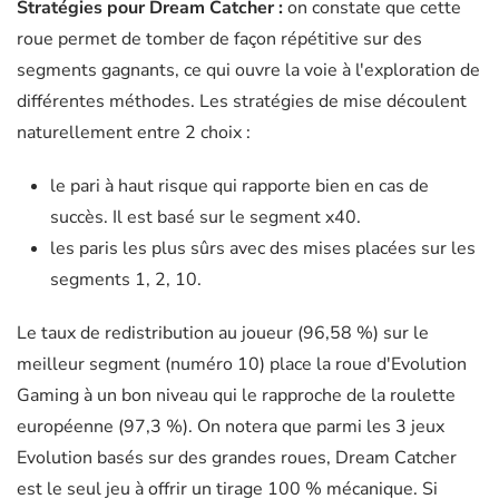
Stratégies pour Dream Catcher :
on constate que cette
roue permet de tomber de façon répétitive sur des
segments gagnants, ce qui ouvre la voie à l'exploration de
différentes méthodes. Les stratégies de mise découlent
naturellement entre 2 choix :
le pari à haut risque qui rapporte bien en cas de
succès. Il est basé sur le segment x40.
les paris les plus sûrs avec des mises placées sur les
segments 1, 2, 10.
Le taux de redistribution au joueur (96,58 %) sur le
meilleur segment (numéro 10) place la roue d'Evolution
Gaming à un bon niveau qui le rapproche de la roulette
européenne (97,3 %). On notera que parmi les 3 jeux
Evolution basés sur des grandes roues, Dream Catcher
est le seul jeu à offrir un tirage 100 % mécanique. Si