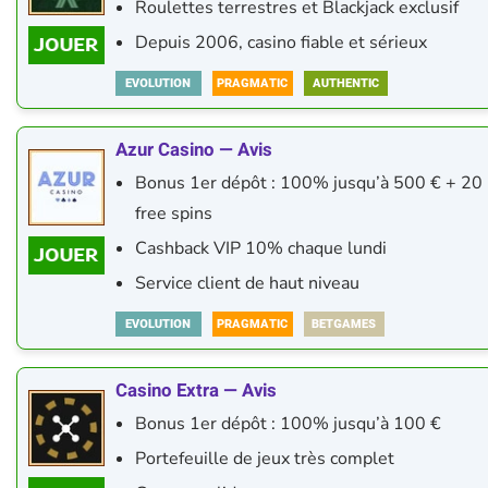
Roulettes terrestres et Blackjack exclusif
Depuis 2006, casino fiable et sérieux
Azur Casino — Avis
Bonus 1er dépôt : 100% jusqu’à 500 € + 20
free spins
Cashback VIP 10% chaque lundi
Service client de haut niveau
Casino Extra — Avis
Bonus 1er dépôt : 100% jusqu’à 100 €
Portefeuille de jeux très complet