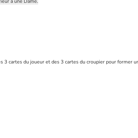
érieur à une Dame.
es 3 cartes du joueur et des 3 cartes du croupier pour former 