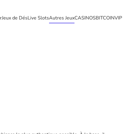
r
Jeux de Dés
Live Slots
Autres Jeux
CASINOS
BITCOIN
VIP