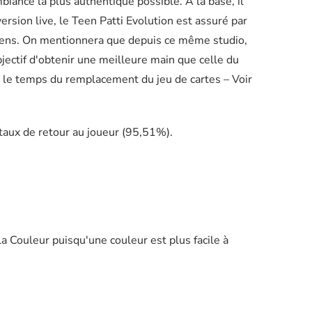
mbiance la plus authentique possible. À la base, il
rsion live, le Teen Patti Evolution est assuré par
indiens. On mentionnera que depuis ce même studio,
bjectif d'obtenir une meilleure main que celle du
nt le temps du remplacement du jeu de cartes – Voir
 taux de retour au joueur (95,51%).
 la Couleur puisqu'une couleur est plus facile à