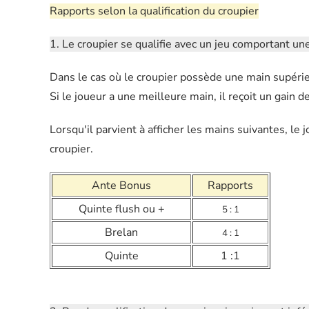
Rapports selon la qualification du croupier
1. Le croupier se qualifie avec un jeu comportant u
Dans le cas où le croupier possède une main supérieu
Si le joueur a une meilleure main, il reçoit un gain d
Lorsqu'il parvient à afficher les mains suivantes, 
croupier.
Ante Bonus
Rapports
Quinte flush ou +
5 : 1
Brelan
4 : 1
Quinte
1 :1