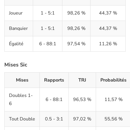
Joueur
1 - 5:1
98,26 %
44,37 %
Banquier
1 - 5:1
98,26 %
44,37 %
Égalité
6 - 88:1
97,54 %
11,26 %
Mises Sic
Mises
Rapports
TRJ
Probabilités
Doubles 1-
6 - 88:1
96,53 %
11,57 %
6
Tout Double
0.5 - 3:1
97,02 %
55,56 %