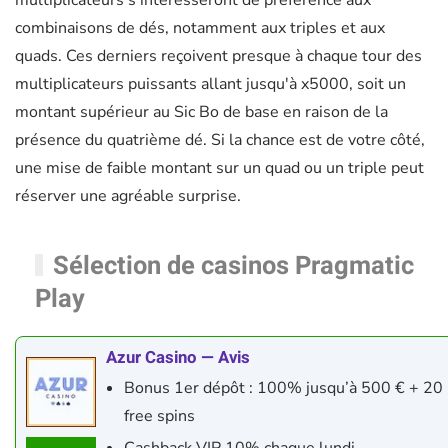
multiplicateurs s'intéresseront de préférence aux
combinaisons de dés, notamment aux triples et aux
quads. Ces derniers reçoivent presque à chaque tour des
multiplicateurs puissants allant jusqu'à x5000, soit un
montant supérieur au Sic Bo de base en raison de la
présence du quatrième dé. Si la chance est de votre côté,
une mise de faible montant sur un quad ou un triple peut
réserver une agréable surprise.
Sélection de casinos Pragmatic
Play
Azur Casino — Avis
Bonus 1er dépôt : 100% jusqu’à 500 € + 20
free spins