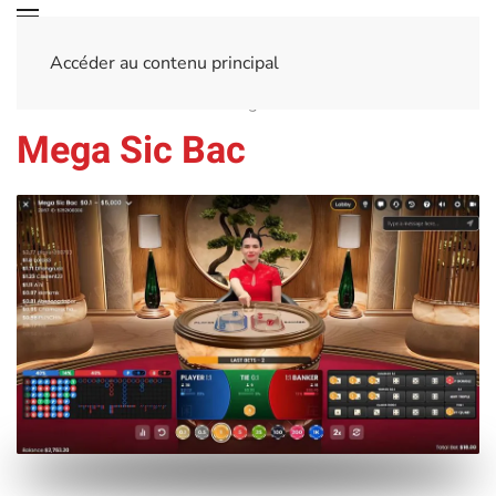
Accéder au contenu principal
Accueil
Jeux de Dés
Mega Sic Bac
Mega Sic Bac