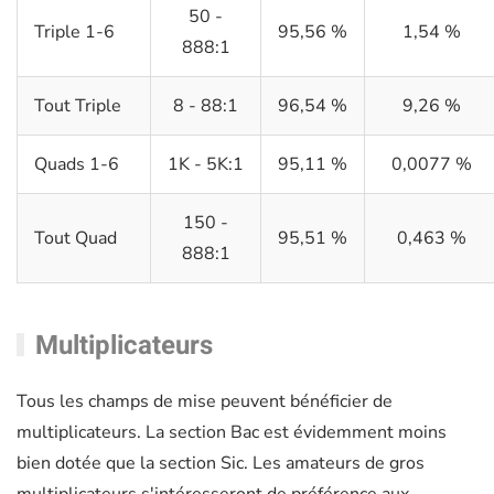
50 -
Triple 1-6
95,56 %
1,54 %
888:1
Tout Triple
8 - 88:1
96,54 %
9,26 %
Quads 1-6
1K - 5K:1
95,11 %
0,0077 %
150 -
Tout Quad
95,51 %
0,463 %
888:1
Multiplicateurs
Tous les champs de mise peuvent bénéficier de
multiplicateurs. La section Bac est évidemment moins
bien dotée que la section Sic. Les amateurs de gros