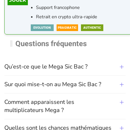
Support francophone
Retrait en crypto ultra-rapide
Questions fréquentes
Qu’est-ce que le Mega Sic Bac ?
Sur quoi mise-t-on au Mega Sic Bac ?
Comment apparaissent les
multiplicateurs Mega ?
Quelles sont les chances mathématiques