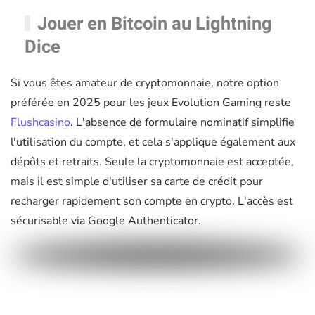
Jouer en Bitcoin au Lightning
Dice
Si vous êtes amateur de cryptomonnaie, notre option
préférée en 2025 pour les jeux Evolution Gaming reste
Flushcasino
. L'absence de formulaire nominatif simplifie
l'utilisation du compte, et cela s'applique également aux
dépôts et retraits. Seule la cryptomonnaie est acceptée,
mais il est simple d'utiliser sa carte de crédit pour
recharger rapidement son compte en crypto. L'accès est
sécurisable via Google Authenticator.