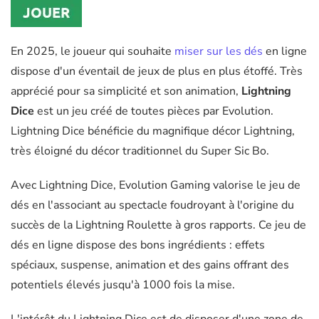
En 2025, le joueur qui souhaite
miser sur les dés
en ligne
dispose d'un éventail de jeux de plus en plus étoffé. Très
apprécié pour sa simplicité et son animation,
Lightning
Dice
est un jeu créé de toutes pièces par Evolution.
Lightning Dice bénéficie du magnifique décor Lightning,
très éloigné du décor traditionnel du Super Sic Bo.
Avec Lightning Dice, Evolution Gaming valorise le jeu de
dés en l'associant au spectacle foudroyant à l'origine du
succès de la Lightning Roulette à gros rapports. Ce jeu de
dés en ligne dispose des bons ingrédients : effets
spéciaux, suspense, animation et des gains offrant des
potentiels élevés jusqu'à 1000 fois la mise.