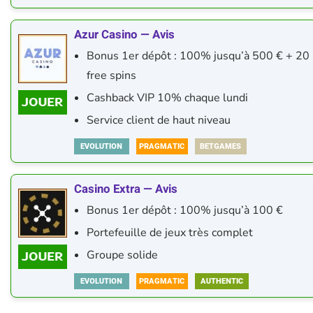
Azur Casino — Avis
Bonus 1er dépôt : 100% jusqu’à 500 € + 20
free spins
Cashback VIP 10% chaque lundi
Service client de haut niveau
Casino Extra — Avis
Bonus 1er dépôt : 100% jusqu’à 100 €
Portefeuille de jeux très complet
Groupe solide