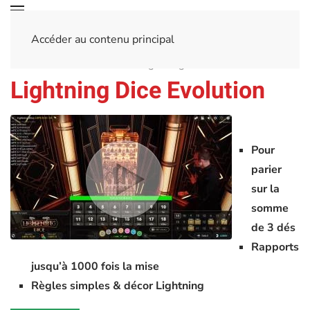
Accéder au contenu principal
Accueil
Jeux de Dés
Lightning Dice
Lightning Dice Evolution
Pour
parier
sur la
somme
de 3 dés
Rapports
jusqu’à 1000 fois la mise
Règles simples & décor Lightning