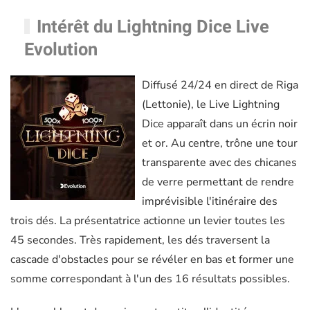
Intérêt du Lightning Dice Live
Evolution
Diffusé 24/24 en direct de Riga
(Lettonie), le Live Lightning
Dice apparaît dans un écrin noir
et or. Au centre, trône une tour
transparente avec des chicanes
de verre permettant de rendre
imprévisible l'itinéraire des
trois dés. La présentatrice actionne un levier toutes les
45 secondes. Très rapidement, les dés traversent la
cascade d'obstacles pour se révéler en bas et former une
somme correspondant à l'un des 16 résultats possibles.