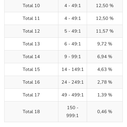
Total 10
4 - 49:1
12,50 %
Total 11
4 - 49:1
12,50 %
Total 12
5 - 49:1
11,57 %
Total 13
6 - 49:1
9,72 %
Total 14
9 - 99:1
6,94 %
Total 15
14 - 149:1
4,63 %
Total 16
24 - 249:1
2,78 %
Total 17
49 - 499:1
1,39 %
150 -
Total 18
0,46 %
999:1