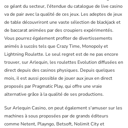
ce géant du secteur, l'étendue du catalogue de live casino
va de pair avec la qualité de ces jeux. Les adeptes de jeux
de table découvriront une vaste sélection de blackjack et
de baccarat animées par des croupiers expérimentés.
Vous pourrez également profiter de divertissements
animés à succès tels que Crazy Time, Monopoly et
Lightning Roulette. Le seul regret est de ne pas encore
trouver, sur Arlequin, les roulettes Evolution diffusées en
direct depuis des casinos physiques. Depuis quelques
mois, il est aussi possible de jouer aux jeux en direct
proposés par Pragmatic Play, qui offre une vraie
alternative grâce à la qualité de ses productions.
Sur Arlequin Casino, on peut également s'amuser sur les
machines à sous proposées par de grands éditeurs
comme Netent, Playngo, Betsoft, Nolimit City et