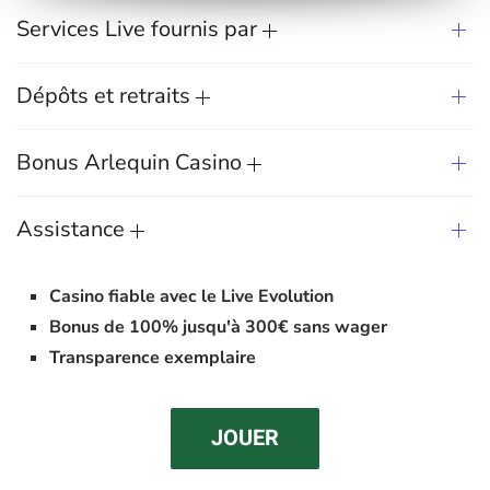
Services Live fournis par
Dépôts et retraits
Bonus Arlequin Casino
Assistance
Casino fiable avec le Live Evolution
Bonus de 100% jusqu'à 300€ sans wager
Transparence exemplaire
JOUER