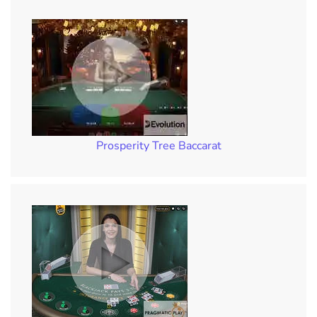
Prosperity Tree Baccarat