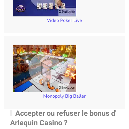
Video Poker Live
Monopoly Big Baller
Accepter ou refuser le bonus d'
Arlequin Casino ?