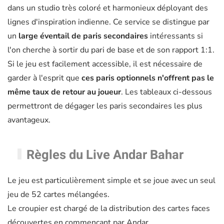
dans un studio très coloré et harmonieux déployant des
lignes d'inspiration indienne. Ce service se distingue par
un
large éventail de paris secondaires
intéressants si
l'on cherche à sortir du pari de base et de son rapport 1:1.
Si le jeu est facilement accessible, il est nécessaire de
garder à l'esprit que
ces paris optionnels n'offrent pas le
même taux de retour au joueur
. Les tableaux ci-dessous
permettront de dégager les paris secondaires les plus
avantageux.
Règles du Live Andar Bahar
Le jeu est particulièrement simple et se joue avec un seul
jeu de 52 cartes mélangées.
Le croupier est chargé de la distribution des cartes faces
découvertes en commençant par Andar.