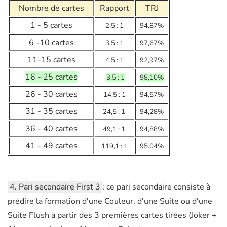
Nombre de cartes
Rapport
TRJ
1 - 5 cartes
2,5 : 1
94,87%
6 -10 cartes
3,5 : 1
97,67%
11-15 cartes
4,5 : 1
92,97%
16 - 25 cartes
3,5 : 1
98,10%
26 - 30 cartes
14,5 : 1
94,57%
31 - 35 cartes
24,5
: 1
94,28%
36 - 40 cartes
49
,1 : 1
94,88%
41 - 49 cartes
119,1 : 1
95.04%
4. Pari secondaire First 3
:
ce pari secondaire consiste à
prédire la formation d'une Couleur, d'une Suite ou d'une
Suite Flush à partir des 3 premières cartes tirées (Joker +