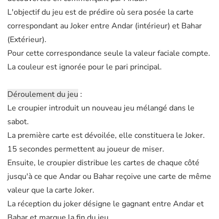
L'objectif du jeu est de prédire où sera posée la carte
correspondant au Joker entre Andar (intérieur) et Bahar
(Extérieur).
Pour cette correspondance seule la valeur faciale compte.
La couleur est ignorée pour le pari principal.
Déroulement du jeu
:
Le croupier introduit un nouveau jeu mélangé dans le
sabot.
La première carte est dévoilée, elle constituera le Joker.
15 secondes permettent au joueur de miser.
Ensuite, le croupier distribue les cartes de chaque côté
jusqu'à ce que Andar ou Bahar reçoive une carte de même
valeur que la carte Joker.
La réception du joker désigne le gagnant entre Andar et
Bahar et marque la fin du jeu.