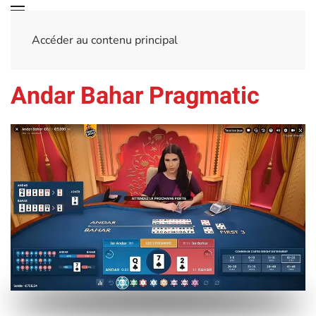
Accéder au contenu principal
Accueil
Autres Jeux
Andar Bahar Live
Andar Bahar Pragmatic