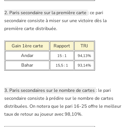
2. Paris secondaire sur la première carte
:
ce pari
secondaire consiste à miser sur une victoire dès la
première carte distribuée.
Gain 1ère carte
Rapport
TRJ
Andar
15 : 1
94,13%
Bahar
15,5 : 1
93,14%
3. Paris secondaires sur le nombre de cartes
:
le pari
secondaire consiste à prédire sur le nombre de cartes
distribuées. On notera que le pari 16-25 offre le meilleur
taux de retour au joueur avec 98,10%.