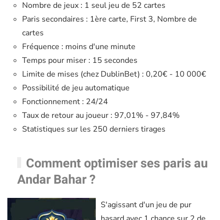
Nombre de jeux : 1 seul jeu de 52 cartes
Paris secondaires : 1ère carte, First 3, Nombre de
cartes
Fréquence : moins d'une minute
Temps pour miser : 15 secondes
Limite de mises (chez DublinBet) : 0,20€ - 10 000€
Possibilité de jeu automatique
Fonctionnement : 24/24
Taux de retour au joueur : 97,01% - 97,84%
Statistiques sur les 250 derniers tirages
Comment optimiser ses paris au
Andar Bahar ?
S'agissant d'un jeu de pur
hasard avec 1 chance sur 2 de