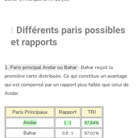
Différents paris possibles
et rapports
1. Paris principal Andar ou Bahar
:
Bahar reçoit la
première carte distribuée. Ce qui constitue un avantage
qui est compensé par un rapport plus faible que celui de
Andar.
Paris Principaux
Rapport
TRJ
Andar
1 : 1
97,84%
Bahar
0,9 : 1
97,01%