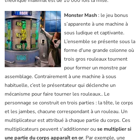
théorique maximal est de 10 000 fois la mise.
Monster Mash
: le jeu bonus
s’apparente à une machine à
sous ludique et captivante.
L’ensemble se présente sous la
forme d'une grande colonne où
trois gros rouleaux tournent
pour former un monstre par
assemblage. Contrairement à une machine à sous
habituelle, c’est le présentateur qui déclenche un
mécanisme pour faire tourner les rouleaux.. Le
personnage se construit en trois parties : la tête, le corps
et les jambes, chacune correspondant à un rouleau. Un
multiplicateur est attribué à chaque partie du corps. Ces
multiplicateurs peuvent s'additionner ou
se multiplier si
une partie du corps apparaît en or
. Par exemple, une