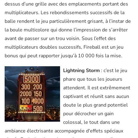
dessus d’une grille avec des emplacements portant des
multiplicateurs. Les rebondissements successifs de la
balle rendent le jeu particulièrement grisant, à l’instar de
la boule multicolore qui donne l’impression de s’arrêter
avant de passer sur un trou voisin. Sous l’effet des
multiplicateurs doubles successifs, Fireball est un jeu
bonus qui peut rapporter jusqu’à 10 000 fois la mise.
Lightning Storm
: c’est le jeu
phare que tous les joueurs
attendent. Il est extrêmement
captivant et réunit sans aucun
doute le plus grand potentiel
pour décrocher un gain
colossal, le tout dans une
ambiance électrisante accompagnée d'effets spéciaux