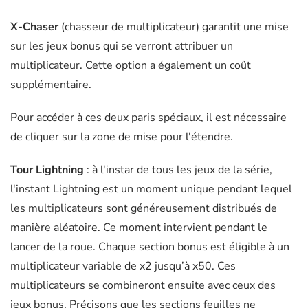
X-Chaser
(chasseur de multiplicateur) garantit une mise
sur les jeux bonus qui se verront attribuer un
multiplicateur. Cette option a également un coût
supplémentaire.
Pour accéder à ces deux paris spéciaux, il est nécessaire
de cliquer sur la zone de mise pour l'étendre.
Tour Lightning
: à l'instar de tous les jeux de la série,
l'instant Lightning est un moment unique pendant lequel
les multiplicateurs sont généreusement distribués de
manière aléatoire. Ce moment intervient pendant le
lancer de la roue. Chaque section bonus est éligible à un
multiplicateur variable de x2 jusqu’à x50. Ces
multiplicateurs se combineront ensuite avec ceux des
jeux bonus. Précisons que les sections feuilles ne