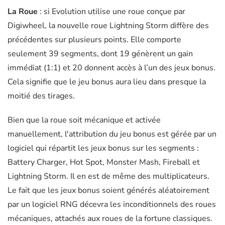
La Roue
: si Evolution utilise une roue conçue par
Digiwheel, la nouvelle roue Lightning Storm diffère des
précédentes sur plusieurs points. Elle comporte
seulement 39 segments, dont 19 génèrent un gain
immédiat (1:1) et 20 donnent accès à l’un des jeux bonus.
Cela signifie que le jeu bonus aura lieu dans presque la
moitié des tirages.
Bien que la roue soit mécanique et activée
manuellement, l'attribution du jeu bonus est gérée par un
logiciel qui répartit les jeux bonus sur les segments :
Battery Charger, Hot Spot, Monster Mash, Fireball et
Lightning Storm. Il en est de même des multiplicateurs.
Le fait que les jeux bonus soient générés aléatoirement
par un logiciel RNG décevra les inconditionnels des roues
mécaniques, attachés aux roues de la fortune classiques.