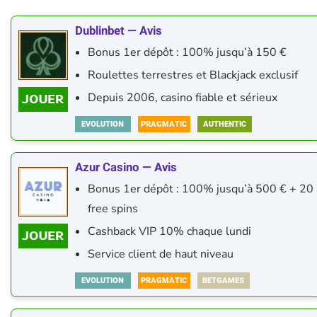
Dublinbet — Avis
Bonus 1er dépôt : 100% jusqu’à 150 €
Roulettes terrestres et Blackjack exclusif
Depuis 2006, casino fiable et sérieux
Azur Casino — Avis
Bonus 1er dépôt : 100% jusqu’à 500 € + 20
free spins
Cashback VIP 10% chaque lundi
Service client de haut niveau