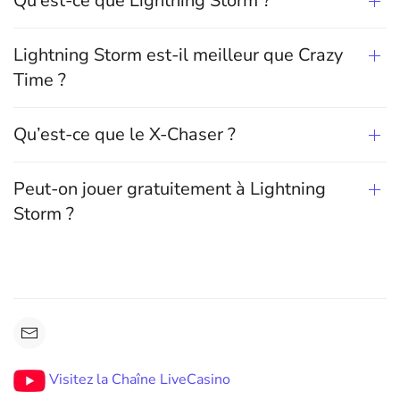
Qu’est-ce que Lightning Storm ?
Lightning Storm est-il meilleur que Crazy
Time ?
Qu’est-ce que le X-Chaser ?
Peut-on jouer gratuitement à Lightning
Storm ?
Visitez la Chaîne LiveCasino