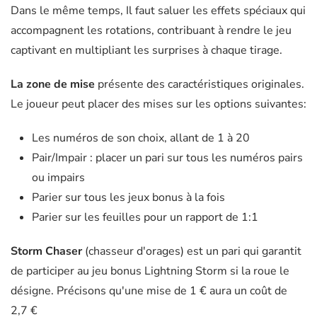
Dans le même temps, Il faut saluer les effets spéciaux qui
accompagnent les rotations, contribuant à rendre le jeu
captivant en multipliant les surprises à chaque tirage.
La zone de mise
présente des caractéristiques originales.
Le joueur peut placer des mises sur les options suivantes:
Les numéros de son choix, allant de 1 à 20
Pair/Impair : placer un pari sur tous les numéros pairs
ou impairs
Parier sur tous les jeux bonus à la fois
Parier sur les feuilles pour un rapport de 1:1
Storm Chaser
(chasseur d'orages) est un pari qui garantit
de participer au jeu bonus Lightning Storm si la roue le
désigne. Précisons qu'une mise de 1 € aura un coût de
2,7 €