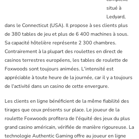
situé à
Ledyard,
dans le Connecticut (USA). Il propose à ses clients plus
de 380 tables de jeu et plus de 6 400 machines à sous.
Sa capacité hôtelière représente 2 300 chambres.
Contrairement à la plupart des roulettes en direct de
casinos terrestres européens, les tables de roulette de
Foxwoods sont toujours animées. L'intensité est
appréciable à toute heure de la journée, car il y a toujours
de l'activité dans un casino de cette envergure.
Les clients en ligne bénéficient de la même fiabilité des
tirages que ceux présents sur place. Le joueur de la
roulette Foxwoods profitera de l'équité des jeux du plus
grand casino américain, vérifiée de manière rigoureuse. La
technologie Authentic Gaming offre au joueur en ligne