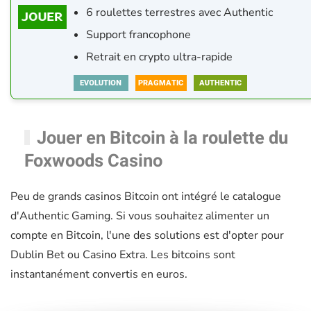
6 roulettes terrestres avec Authentic
Support francophone
Retrait en crypto ultra-rapide
Jouer en Bitcoin à la roulette du
Foxwoods Casino
Peu de grands casinos Bitcoin ont intégré le catalogue
d'Authentic Gaming. Si vous souhaitez alimenter un
compte en Bitcoin, l'une des solutions est d'opter pour
Dublin Bet ou Casino Extra. Les bitcoins sont
instantanément convertis en euros.