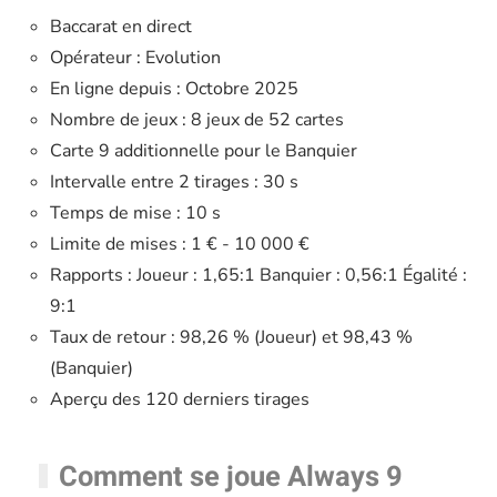
Baccarat en direct
Opérateur : Evolution
En ligne depuis : Octobre 2025
Nombre de jeux : 8 jeux de 52 cartes
Carte 9 additionnelle pour le Banquier
Intervalle entre 2 tirages : 30 s
Temps de mise : 10 s
Limite de mises : 1 € - 10 000 €
Rapports : Joueur : 1,65:1 Banquier : 0,56:1 Égalité :
9:1
Taux de retour : 98,26 % (Joueur) et 98,43 %
(Banquier)
Aperçu des 120 derniers tirages
Comment se joue Always 9