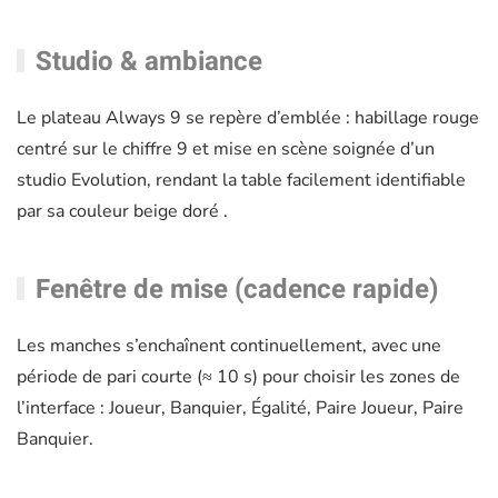
Studio & ambiance
Le plateau Always 9 se repère d’emblée : habillage rouge
centré sur le chiffre 9 et mise en scène soignée d’un
studio Evolution, rendant la table facilement identifiable
par sa couleur beige doré .
Fenêtre de mise (cadence rapide)
Les manches s’enchaînent continuellement, avec une
période de pari courte (≈ 10 s) pour choisir les zones de
l’interface : Joueur, Banquier, Égalité, Paire Joueur, Paire
Banquier.