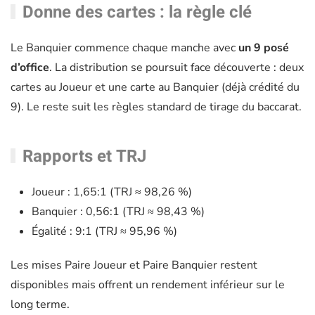
Donne des cartes : la règle clé
Le Banquier commence chaque manche avec
un 9 posé
d’office
. La distribution se poursuit face découverte : deux
cartes au Joueur et une carte au Banquier (déjà crédité du
9). Le reste suit les règles standard de tirage du baccarat.
Rapports et TRJ
Joueur : 1,65:1 (TRJ ≈ 98,26 %)
Banquier : 0,56:1 (TRJ ≈ 98,43 %)
Égalité : 9:1 (TRJ ≈ 95,96 %)
Les mises Paire Joueur et Paire Banquier restent
disponibles mais offrent un rendement inférieur sur le
long terme.