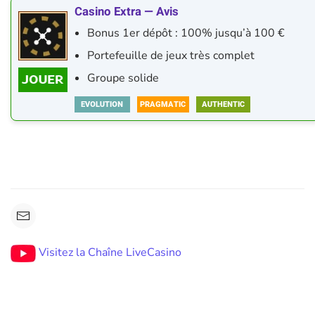
Casino Extra — Avis
Bonus 1er dépôt : 100% jusqu’à 100 €
Portefeuille de jeux très complet
Groupe solide
Visitez la Chaîne LiveCasino