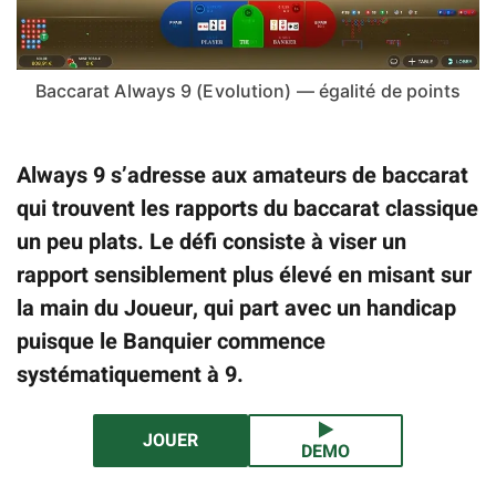
Baccarat Always 9 (Evolution) — égalité de points
Always 9 s’adresse aux amateurs de baccarat
qui trouvent les rapports du baccarat classique
un peu plats. Le défi consiste à viser un
rapport sensiblement plus élevé en misant sur
la main du Joueur, qui part avec un handicap
puisque le Banquier commence
systématiquement à 9.
JOUER
DEMO