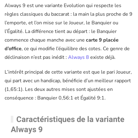
Always 9 est une variante Evolution qui respecte les
règles classiques du baccarat : la main la plus proche de 9
l’emporte, et l’on mise sur le Joueur, le Banquier ou
l’Égalité. La différence tient au départ : le Banquier
commence chaque manche avec une
carte 9 placée
d’office
, ce qui modifie l’équilibre des cotes. Ce genre de
déclinaison n’est pas inédit :
Always 8
existe déjà.
L’intérêt principal de cette variante est que le pari Joueur,
qui part avec un handicap, bénéficie d’un meilleur rapport
(1,65:1). Les deux autres mises sont ajustées en
conséquence : Banquier 0,56:1 et Égalité 9:1.
Caractéristiques de la variante
Always 9