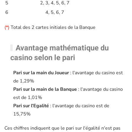
5
2, 3, 4, 5, 6, 7
6
4, 5, 6, 7
(*)
Total des 2 cartes initiales de la Banque
Avantage mathématique du
casino selon le pari
Pari sur la main du Joueur
: l'avantage du casino est
de 1,29%
Pari sur la main de la Banque
: l'avantage du casino
est de 1,01%
Pari sur l'Egalité
: l'avantage du casino est de
15,75%
Ces chiffres indiquent que le pari sur l'égalité n'est pas