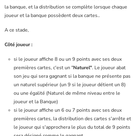
la banque, et la distribution se complète lorsque chaque
joueur et la banque possèdent deux cartes..
A ce stade,
Côté joueur :
si le joueur affiche 8 ou un 9 points avec ses deux
premières cartes, c'est un "
Naturel"
. Le joueur abat
son jeu qui sera gagnant si la banque ne présente pas
un naturel supérieur (un 9 si le joueur détient un 8)
ou une égalité (Naturel de même niveau entre le
joueur et la Banque)
si le joueur affiche un 6 ou 7 points avec ses deux
premières cartes, la distribution des cartes s'arrête et
le joueur qui s'approchera le plus du total de 9 points
sera désigné comme le gagnant.