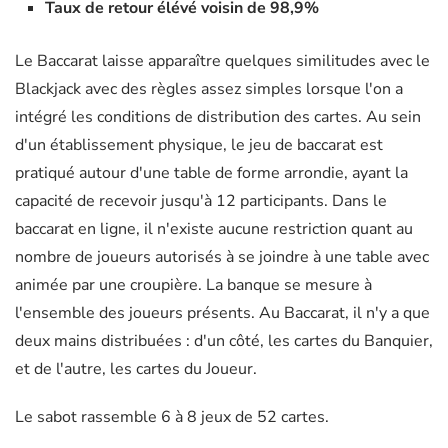
Taux de retour élévé voisin de 98,9%
Le Baccarat laisse apparaître quelques similitudes avec le
Blackjack avec des règles assez simples lorsque l'on a
intégré les conditions de distribution des cartes. Au sein
d'un établissement physique, le jeu de baccarat est
pratiqué autour d'une table de forme arrondie, ayant la
capacité de recevoir jusqu'à 12 participants. Dans le
baccarat en ligne, il n'existe aucune restriction quant au
nombre de joueurs autorisés à se joindre à une table avec
animée par une croupière. La banque se mesure à
l'ensemble des joueurs présents. Au Baccarat, il n'y a que
deux mains distribuées : d'un côté, les cartes du Banquier,
et de l'autre, les cartes du Joueur.
Le sabot rassemble 6 à 8 jeux de 52 cartes.