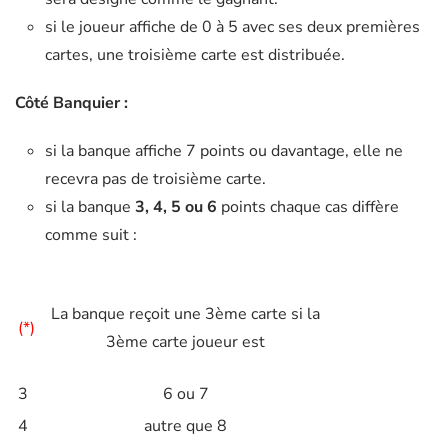
si le joueur affiche de 0 à 5 avec ses deux premières
cartes, une troisième carte est distribuée.
Côté Banquier :
si la banque affiche 7 points ou davantage, elle ne
recevra pas de troisième carte.
si la banque
3, 4, 5 ou 6
points chaque cas diffère
comme suit :
La banque reçoit une 3ème carte si la
(*)
3ème carte joueur est
3
6 ou 7
4
autre que 8