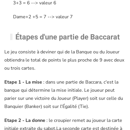
3+3 = 6 --> valeur 6
Dame+2 +5 = 7 --> valeur 7
Étapes d'une partie de Baccarat
Le jeu consiste à deviner qui de la Banque ou du Joueur
obtiendra le total de points le plus proche de 9 avec deux
ou trois cartes.
Etape 1 - La mise
: dans une partie de Baccara, c'est la
banque qui détermine la mise initiale. Le joueur peut
parier sur une victoire du Joueur (Player) soit sur celle du
Banquier (Banker) soit sur l'Égalité (Tie).
Etape 2 - La donne
: le croupier remet au joueur la carte
initiale extraite du sabot.La seconde carte est destinée à