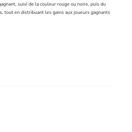
 gagnant, suivi de la couleur rouge ou noire, puis du
, tout en distribuant les gains aux joueurs gagnants