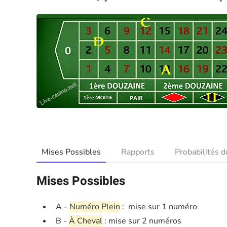
Mises Possibles
Rapports
Probabilités 
Mises Possibles
A -
Numéro Plein
: mise sur 1 numéro
B -
À Cheval
: mise sur 2 numéros