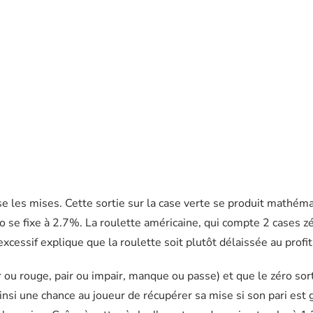
sse les mises. Cette sortie sur la case verte se produit mathém
 se fixe à 2.7%. La roulette américaine, qui compte 2 cases zé
cessif explique que la roulette soit plutôt délaissée au profit
r ou rouge, pair ou impair, manque ou passe) et que le zéro so
nsi une chance au joueur de récupérer sa mise si son pari est g