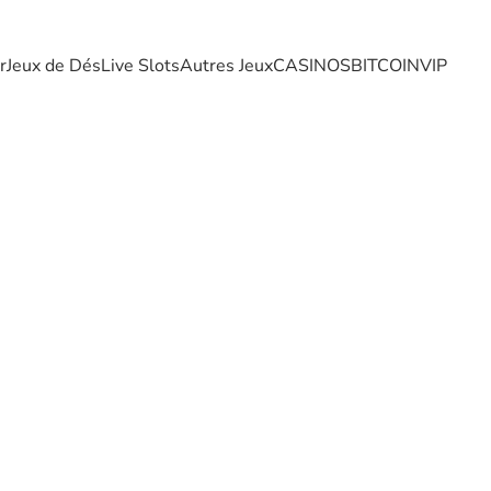
r
Jeux de Dés
Live Slots
Autres Jeux
CASINOS
BITCOIN
VIP