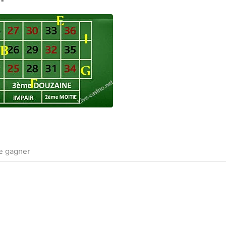
de gagner