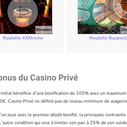
Roulette XXXtreme
Roulette Bucarest
onus du Casino Privé
 initial bénéficie d’une bonification de 100% avec un maximum
0€. Casino Privé ne définit pas de niveau minimum de wagering
'on joue avec le premier dépôt bonifié, la principale contraint
 L'autre condition qui vise à limiter son pari à 25% de son so