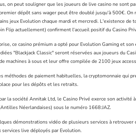
s, on peut souligner que les joueurs de live casino ne sont p
e premier dépôt sans wager peut être doublé jusqu'à 500€. On 
ains jeux Evolution chaque mardi et mercredi. L'existence de t
in Flip actuellement) confirment l'accueil positif du Casino Priv
rise, ce casino prémium a opté pour Evolution Gaming et son e
diées "Blackjack Classic" seront réservées aux joueurs du Cas
de machines à sous et leur offre compilée de 2100 jeux access
es méthodes de paiement habituelles, la cryptomonnaie qui pr
place pour les dépôts et les retraits.
par la société Annitak Ltd, le Casino Privé exerce son activité à
(Antilles Néerlandaises) sous le numéro 1668:JAZ.
lques démonstrations vidéo de plusieurs services à retrouver da
services live déployés par Evolution.