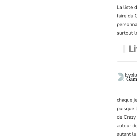
La liste 
faire du
personnal
surtout 
Li
chaque je
puisque l
de Crazy
autour de
autant le