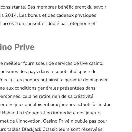
t consistante. Ses membres bénéficieront du savoir
uis 2014. Les bonus et des cadeaux physiques
'accès à un conseiller dédié par téléphone et
ino Prive
le meilleur fournisseur de services de live casino.
rganismes des pays dans lesquels il dispose de
is...). Les joueurs ont ainsi la garantie de disposer
orme aux conditions générales présentées dans
sonnes, cela ne retire rien de sa créativité
 des jeux qui plaisent aux joueurs actuels à l'instar
r Bahar. La fréquentation immédiate des joueurs
et de l'innovation. Casino Privé n'oublie pas pour
urs tables Blackjack Classic leurs sont réservées