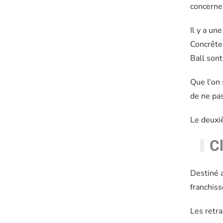
concerne
Il y a un
Concrêtem
Ball son
Que l'on 
de ne pas
Le deuxi
C
Destiné a
franchiss
Les retr