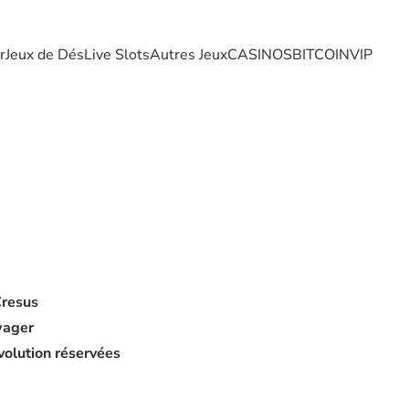
r
Jeux de Dés
Live Slots
Autres Jeux
CASINOS
BITCOIN
VIP
Cresus
wager
volution réservées