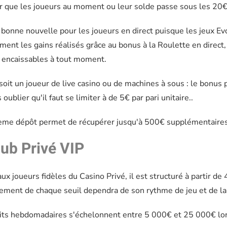
r que les joueurs au moment ou leur solde passe sous les 20€
e bonne nouvelle pour les joueurs en direct puisque les jeux E
ent les gains réalisés grâce au bonus à la Roulette en direct
t encaissables à tout moment.
soit un joueur de live casino ou de machines à sous : le bonus 
 oublier qu'il faut se limiter à de 5€ par pari unitaire..
ème dépôt permet de récupérer jusqu'à 500€ supplémentaires 
lub Privé VIP
ux joueurs fidèles du Casino Privé, il est structuré à partir de
ement de chaque seuil dependra de son rythme de jeu et de la 
aits hebdomadaires s'échelonnent entre 5 000€ et 25 000€ lors