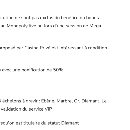
.
volution ne sont pas exclus du bénéfice du bonus.
, au Monopoly live ou lors d'une session de Mega
proposé par Casino Privé est intéressant à condition
avec une bonification de 50% .
 4 échelons à gravir : Ebène, Marbre, Or, Diamant. Le
validation du service VIP
qu'on est titulaire du statut Diamant