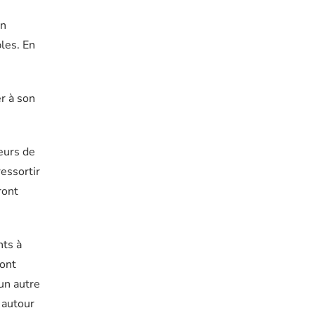
un
les. En
er à son
teurs de
ressortir
ront
nts à
ront
 un autre
t autour