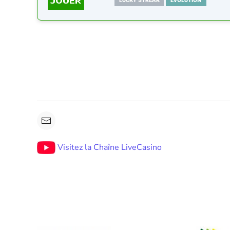
Visitez la Chaîne LiveCasino