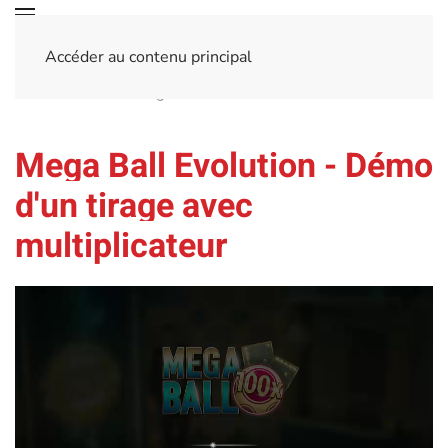
Accéder au contenu principal
Accueil
Vidéo Mega Ball
Mega Ball Evolution - Démo
d'un tirage avec
multiplicateur