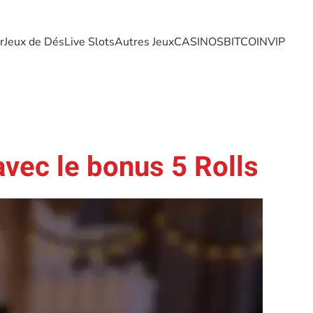
r
Jeux de Dés
Live Slots
Autres Jeux
CASINOS
BITCOIN
VIP
vec le bonus 5 Rolls