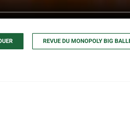
OUER
REVUE DU MONOPOLY BIG BALL