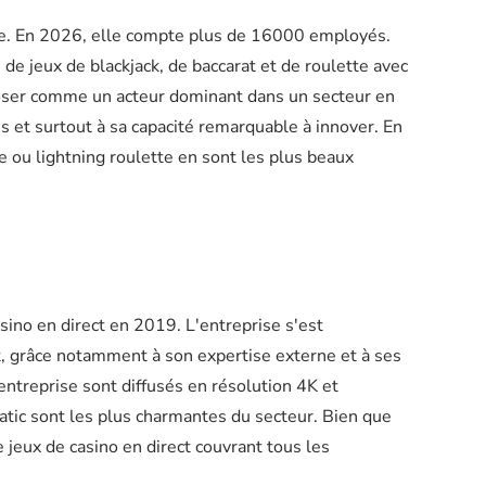
gne. En 2026, elle compte plus de 16000 employés.
e jeux de blackjack, de baccarat et de roulette avec
mposer comme un acteur dominant dans un secteur en
us et surtout à sa capacité remarquable à innover. En
me ou lightning roulette en sont les plus beaux
asino en direct en 2019. L'entreprise s'est
, grâce notamment à son expertise externe et à ses
'entreprise sont diffusés en résolution 4K et
atic sont les plus charmantes du secteur. Bien que
jeux de casino en direct couvrant tous les