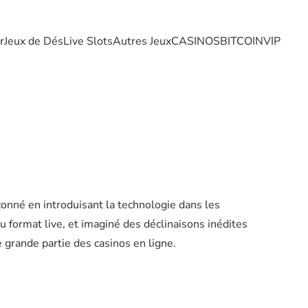
r
Jeux de Dés
Live Slots
Autres Jeux
CASINOS
BITCOIN
VIP
onné en introduisant la technologie dans les
 format live, et imaginé des déclinaisons inédites
e grande partie des casinos en ligne.